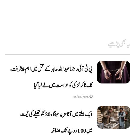
یہ بھی پڑھیے
پی ٹی آئی رہنما عبداللہ طاہر کے قتل میں اہم پیشرفت،
ٹک ٹاکر لڑکی کو حراست میں لے لیا گیا
08/08/2026
ایک ہفتے میں آٹا مزید مہنگا، 20 کلو تھیلے کی قیمت
میں 100 روپے تک اضافہ