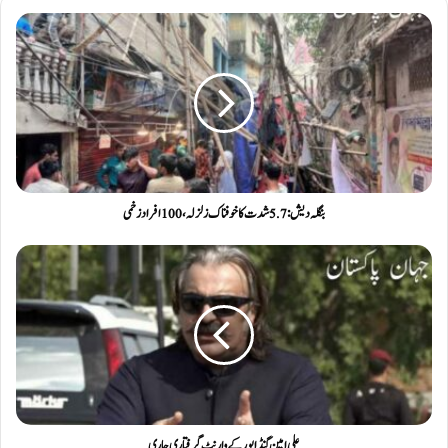
بنگلہ دیش: 5.7 شدت کا خوفناک زلزلہ ، 100 افراد زخمی
علی امین گنڈاپور کے وارنٹ گرفتاری جاری