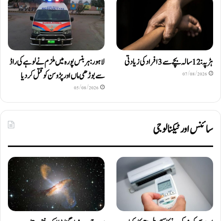
ہڑپہ: 12 سالہ بچے سے 3 افراد کی زیادتی
لاہور: ہربنس پورہ میں ملزم نے لوہے کی راڈ
سے بوڑھی ماں اور پڑوسن کو قتل کر دیا
07/08/2026
05/08/2026
سائنس اور ٹیکنالوجی