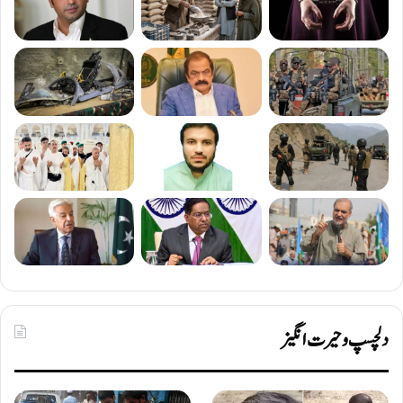
دلچسپ و حیرت انگیز