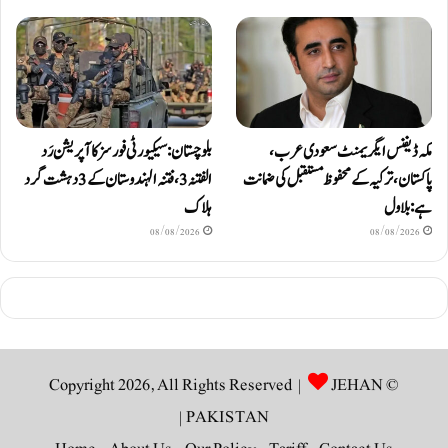
مکہ ڈیفنس ایگریمنٹ سعودی عرب،
بلوچستان: سیکیورٹی فورسز کا آپریشن رَد
پاکستان، ترکیہ کے محفوظ مستقبل کی ضمانت
الفتنہ 3، فتنہ الہندوستان کے 3 دہشت گرد
ہے: بلاول
ہلاک
08/08/2026
08/08/2026
JEHAN
© Copyright 2026, All Rights Reserved |
|
PAKISTAN