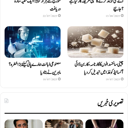
اے سی کو بند کرنے کا سہی طریقہ کار کیا ہے
سورج سے ہزار گنا بڑا ایک خفیہ ستارہ
؟ جانیئے
دریافت
22/07/2025
13/08/2025
چینی سائنسدانوں کا کارنامہ، کاربن ڈائی
مصنوعی ذہانت ہمارے پانی کیلئے بڑا خطرہ؟
آکسائیڈ کو غذا میں تبدیل کردیا
ماہرین نے بتا دیا
18/07/2025
19/07/2025
تصویری خبریں