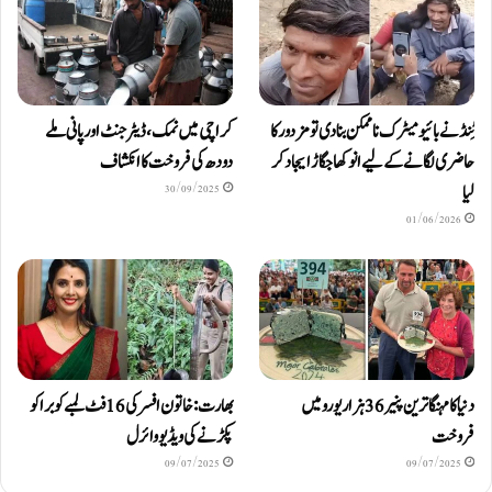
ٹِنڈ نے بائیومیٹرک ناممکن بنا دی تو مزدور کا
کراچی میں نمک، ڈیٹرجنٹ اور پانی ملے
حاضری لگانے کے لیے انوکھا جگاڑ ایجاد کر
دودھ کی فروخت کا انکشاف
لیا
30/09/2025
01/06/2026
دنیا کا مہنگا ترین پنیر 36 ہزار یورو میں
بھارت: خاتون افسر کی 16 فٹ لمبے کوبرا کو
فروخت
پکڑنے کی ویڈیو وائرل
09/07/2025
09/07/2025