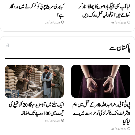
کیا آپ بھی بھیگے باداموں کا چھلکا اتار کر
کیا ہری مرچ چربی کو کم کرنے میں مددگار
کھاتے ہیں؟ تو فوراً یہ عمل روک دیں
ہے؟
26/06/2025
08/07/2025
پاکستان سے
پی ٹی آئی رہنما عبداللہ طاہر کے قتل میں اہم
ایک ہفتے میں آٹا مزید مہنگا، 20 کلو تھیلے کی
پیشرفت، ٹک ٹاکر لڑکی کو حراست میں لے
قیمت میں 100 روپے تک اضافہ
لیا گیا
08/08/2026
08/08/2026