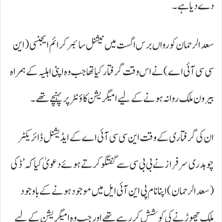
دے دیا ہے۔
سعد الرحمان کو رواں برس اگست میں نیشنل سائبر کرائم ایجنسی (این
سی سی آئی اے) نے اس وقت گرفتار کیا تھا جب وہ اپنی اہلیہ کے ہمراہ
بیرون ملک روانہ ہونے کے لیے امیگریشن کاؤنٹر پر پہنچے تھے۔
ان کی گرفتاری کے وقت این سی سی آئی اے کے ایڈیشنل ڈائریکٹر
چوہدری سرفراز نے بی بی سی سے گفتگو کرتے ہوئے دعویٰ کیا کہ ’ڈکی
(سعد الرحمان) اپنا نام پی این آئی ایل میں موجود ہونے کے باوجود
ملک چھوڑنے کی کوشش کر رہے تھے اور جب وہ امیگریشن کے لیے