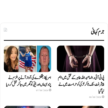
جرم کہانی
پی ٹی آئی رہنما عبداللہ طاہر کے قتل میں اہم
امریکا: جھگڑے کی آواز آنے پر ملزم نے
پیشرفت، ٹک ٹاکر لڑکی کو حراست میں لے
پڑوسی ماں اور بیٹی کو گھر میں جا کر قتل کر دیا
لیا گیا
07/08/2026
08/08/2026