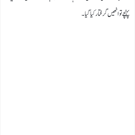
پہنچے تو انھیں گرفتار کیا گیا۔