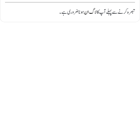
تبصرہ کرنے سے پہلے آپ کا
لاگ ان
ہونا ضروری ہے۔