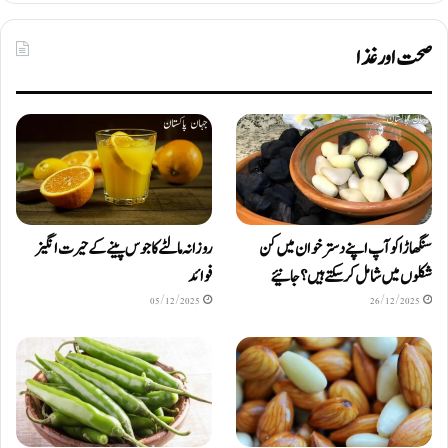
صحت اور غذا
سنگھاڑا کو آپ اپنے دستر خوان میں کن
روزانہ مالٹے کا جوس پینے کے حیرت انگیز
شکلوں میں شامل کرسکتے ہیں ؟ جانیئے
فوائد
05/12/2025
26/12/2025