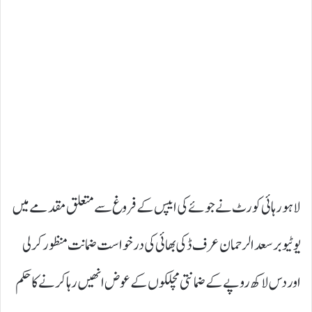
لاہور ہائی کورٹ نے جوئے کی ایپس کے فروغ سے متعلق مقدمے میں
یوٹیوبر سعد الرحمان عرف ڈکی بھائی کی درخواست ضمانت منظور کرلی
اور دس لاکھ روپے کے ضمانتی مچلکوں کے عوض انھیں رہا کرنے کا حکم