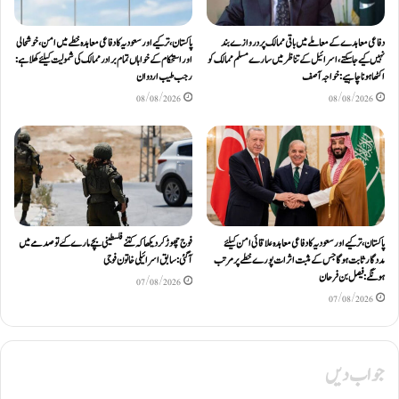
دفاعی معاہدےکے معاملے میں باقی ممالک پر دروازے بند
پاکستان، ترکیے اور سعودیہ کا دفاعی معاہدہ خطے میں امن، خوشحالی
نہیں کیے جاسکتے، اسرائیل کے تناظر میں سارے مسلم ممالک کو
اور استحکام کے خواہاں تمام برادر ممالک کی شمولیت کیلئےکھلا ہے:
اکٹھا ہونا چاہیے: خواجہ آصف
رجب طیب اردوان
08/08/2026
08/08/2026
پاکستان، ترکیے اور سعودیہ کا دفاعی معاہدہ علاقائی امن کیلئے
فوج چھوڑ کر دیکھا کہ کتنے فلسطینی بچے مارے گئے تو صدمے میں
مددگار ثابت ہوگا جس کے مثبت اثرات پورے خطے پر مرتب
آگئی: سابق اسرائیلی خاتون فوجی
ہونگے: فیصل بن فرحان
07/08/2026
07/08/2026
جواب دیں