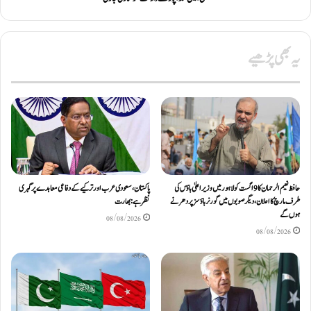
یہ بھی پڑھیے
حافظ نعیم الرحمان کا 9 اگست کو لاہور میں وزیر اعلیٰ ہاؤس کی
پاکستان، سعودی عرب اور ترکیے کے دفاعی معاہدے پر گہری
طرف مارچ کا اعلان، دیگر صوبوں میں گورنر ہاؤسز پر دھرنے
نظر ہے: بھارت
ہوں گے
08/08/2026
08/08/2026