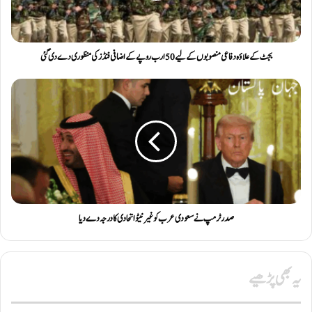
بجٹ کے علاؤہ دفاعی منصوبوں کے لیے 50 ارب روپے کے اضافی فنڈز کی منظوری دے دی گئی
صدر ٹرمپ نے سعودی عرب کو غیر نیٹو اتحادی کا درجہ دے دیا
یہ بھی پڑھیے