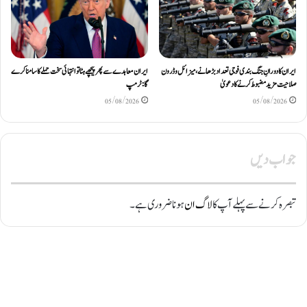
ایران کا دورانِ جنگ بندی فوجی تعداد بڑھانے، میزائل و ڈرون
ایران معاہدے سے پھر پیچھے ہٹا تو انتہائی سخت حملے کا سامنا کرے
صلاحیت مزید مضبوط کرنے کا دعویٰ
گا: ٹرمپ
05/08/2026
05/08/2026
جواب دیں
تبصرہ کرنے سے پہلے آپ کا
لاگ ان
ہونا ضروری ہے۔