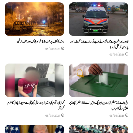
لاہور: ہربنس پورہ میں ملزم نے لوہے کی راڈ سے بوڑھی ماں اور
روس کا کیف پر حملہ، 15 افراد ہلاک، درجنوں زخمی
پڑوسن کو قتل کر دیا
05/08/2026
05/08/2026
ایل اے 27 مظفرآباد ون پر ن لیگ، ایل اے 28 مظفر آباد 2 پر
کراچی: قیوم آباد میں ڈیڑھ سال کی بچی سے مبینہ زیادتی کا ملزم
پیپلز پارٹی کامیاب
گرفتار
05/08/2026
05/08/2026