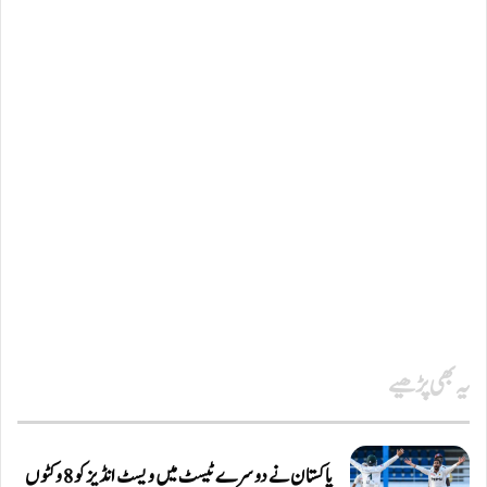
یہ بھی پڑھیے
پاکستان نے دوسرے ٹیسٹ میں ویسٹ انڈیز کو 8 وکٹوں