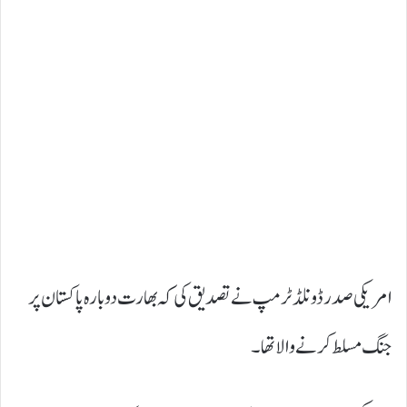
امریکی صدر ڈونلڈ ٹرمپ نے تصدیق کی کہ بھارت دوبارہ پاکستان پر
جنگ مسلط کرنےوا لا تھا۔