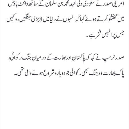
امریکی صدر نے سعودی ولی عہد محمد بن سلمان کے ساتھ وائٹ ہاؤس
میں گفتگو کرتے ہوئے کہا کہ انہوں نے دنیا میں 8 بڑی جنگیں روکیں
جس پر انہیں فخر ہے۔
صدر ٹرمپ نے کہا کہ پاکستان اوربھارت کے درمیان جنگ رکوائی،
پاک بھارت وہ جنگ بھی رکوائی جو دوبارہ شروع ہونے والی تھی۔