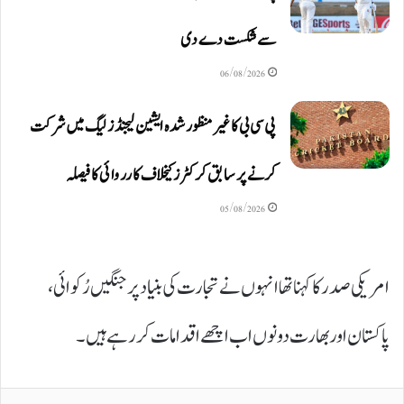
سے شکست دے دی
06/08/2026
پی سی بی کا غیر منظور شدہ ایشین لیجنڈز لیگ میں شرکت
کرنے پر سابق کرکٹرز کیخلاف کارروائی کا فیصلہ
05/08/2026
امریکی صدر کا کہنا تھا انہوں نے تجارت کی بنیاد پر جنگیں رُکوائی،
پاکستان اور بھارت دونوں اب اچھے اقدامات کررہے ہیں۔
Print
Share via Email
WhatsApp
Twitter
Facebook