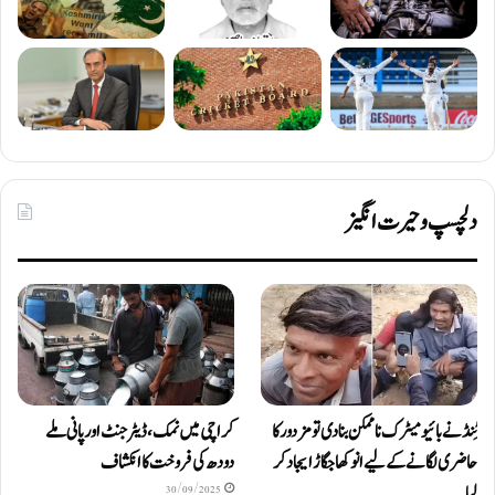
دلچسپ و حیرت انگیز
ٹِنڈ نے بائیومیٹرک ناممکن بنا دی تو مزدور کا
کراچی میں نمک، ڈیٹرجنٹ اور پانی ملے
حاضری لگانے کے لیے انوکھا جگاڑ ایجاد کر
دودھ کی فروخت کا انکشاف
لیا
30/09/2025