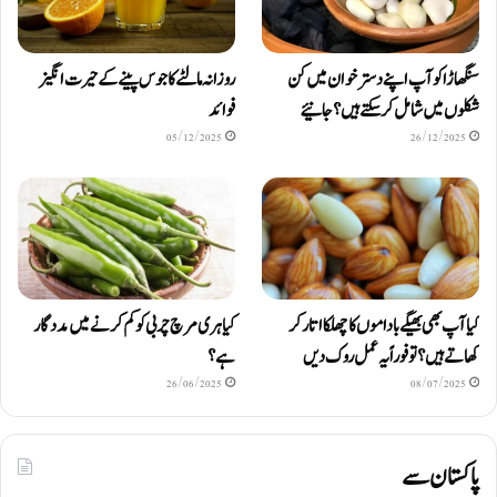
سنگھاڑا کو آپ اپنے دستر خوان میں کن
روزانہ مالٹے کا جوس پینے کے حیرت انگیز
شکلوں میں شامل کرسکتے ہیں ؟ جانیئے
فوائد
05/12/2025
26/12/2025
کیا آپ بھی بھیگے باداموں کا چھلکا اتار کر
کیا ہری مرچ چربی کو کم کرنے میں مددگار
کھاتے ہیں؟ تو فوراً یہ عمل روک دیں
ہے؟
26/06/2025
08/07/2025
پاکستان سے