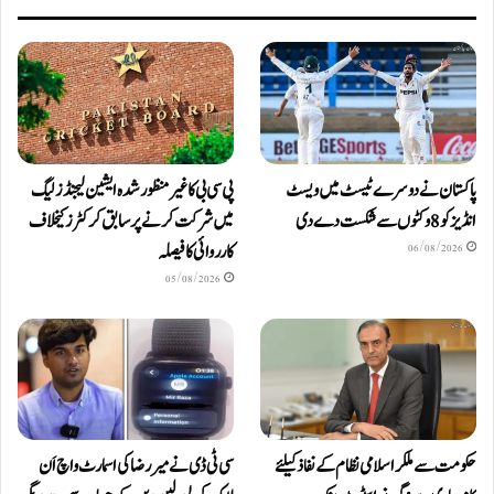
پاکستان نے دوسرے ٹیسٹ میں ویسٹ
پی سی بی کا غیر منظور شدہ ایشین لیجنڈز لیگ
انڈیز کو 8 وکٹوں سے شکست دے دی
میں شرکت کرنے پر سابق کرکٹرز کیخلاف
کارروائی کا فیصلہ
06/08/2026
05/08/2026
حکومت سے ملکر اسلامی نظام کے نفاذ کیلئے
سی ٹی ڈی نے میر رضا کی اسمارٹ واچ اَن