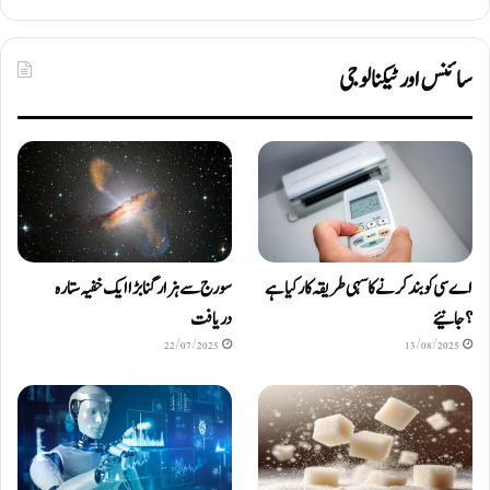
سائنس اور ٹیکنالوجی
اے سی کو بند کرنے کا سہی طریقہ کار کیا ہے
سورج سے ہزار گنا بڑا ایک خفیہ ستارہ
؟ جانیئے
دریافت
22/07/2025
13/08/2025