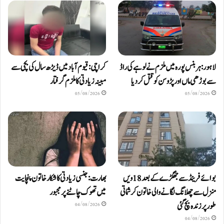
لاہور: ہربنس پورہ میں ملزم نے لوہے کی راڈ
کراچی: قیوم آباد میں ڈیڑھ سال کی بچی سے
سے بوڑھی ماں اور پڑوسن کو قتل کر دیا
مبینہ زیادتی کا ملزم گرفتار
05/08/2026
05/08/2026
بوائے فرینڈ سے جھگڑے کے بعد 18 ویں
بھارت: جنسی زیادتی کا شکار خاتون پنچایت
منزل سے چھلانگ لگانے والی خاتون کرشماتی
میں تھوک چاٹنے پر مجبور
طور پر زندہ بچ گئی
04/08/2026
04/08/2026