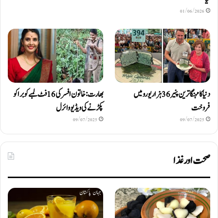
01/06/2026
دنیا کا مہنگا ترین پنیر 36 ہزار یورو میں
بھارت: خاتون افسر کی 16 فٹ لمبے کوبرا کو
فروخت
پکڑنے کی ویڈیو وائرل
09/07/2025
09/07/2025
صحت اور غذا