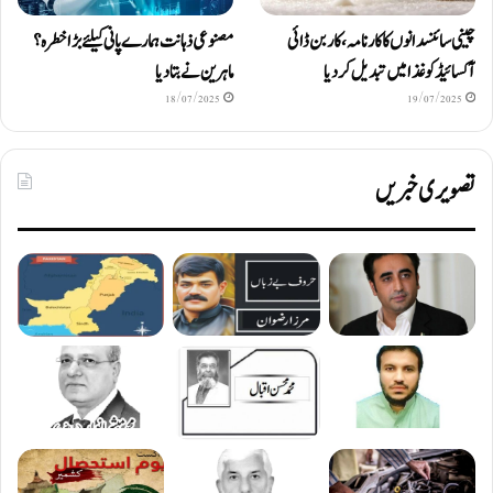
چینی سائنسدانوں کا کارنامہ، کاربن ڈائی
مصنوعی ذہانت ہمارے پانی کیلئے بڑا خطرہ؟
آکسائیڈ کو غذا میں تبدیل کردیا
ماہرین نے بتا دیا
18/07/2025
19/07/2025
تصویری خبریں