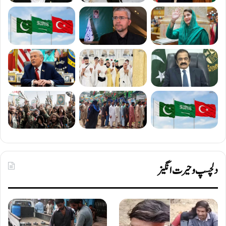
دلچسپ و حیرت انگیز