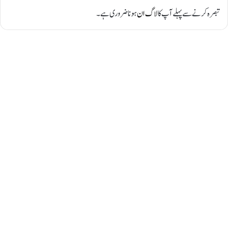
تبصرہ کرنے سے پہلے آپ کا
لاگ ان
ہونا ضروری ہے۔