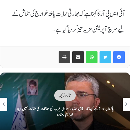
آئی ایس پی آر کا کہنا ہے کہ بھارتی حمایت یافتہ خوارج کی تلاش کے
لیے سرچ آپریشن مزید تیز کردیا گیا ہے۔
Print
Share via Email
WhatsApp
Twitter
Facebook
تازہ ترین
ایک پر حملہ سب پر حملہ تصور: مکہ کی سرزمین پر پاک، ترک سعودی دفاعی معاہدہ
طے