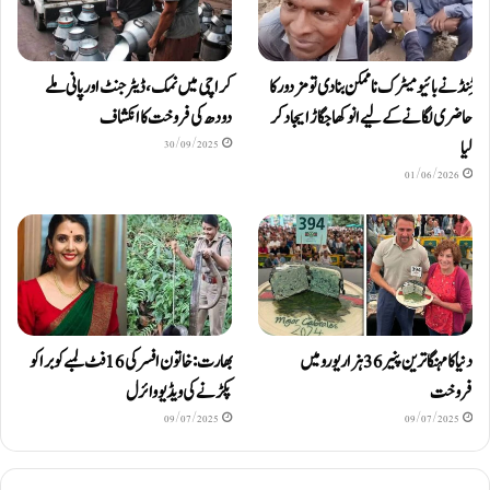
ٹِنڈ نے بائیومیٹرک ناممکن بنا دی تو مزدور کا
کراچی میں نمک، ڈیٹرجنٹ اور پانی ملے
حاضری لگانے کے لیے انوکھا جگاڑ ایجاد کر
دودھ کی فروخت کا انکشاف
لیا
30/09/2025
01/06/2026
دنیا کا مہنگا ترین پنیر 36 ہزار یورو میں
بھارت: خاتون افسر کی 16 فٹ لمبے کوبرا کو
فروخت
پکڑنے کی ویڈیو وائرل
09/07/2025
09/07/2025