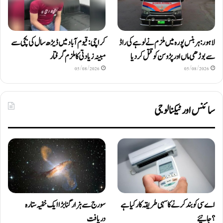
لاہور: ہربنس پورہ میں ملزم نے لوہے کی راڈ
کراچی: قیوم آباد میں ڈیڑھ سال کی بچی سے
سے بوڑھی ماں اور پڑوسن کو قتل کر دیا
مبینہ زیادتی کا ملزم گرفتار
05/08/2026
05/08/2026
سائنس اور ٹیکنالوجی
اے سی کو بند کرنے کا سہی طریقہ کار کیا ہے
سورج سے ہزار گنا بڑا ایک خفیہ ستارہ
؟ جانیئے
دریافت