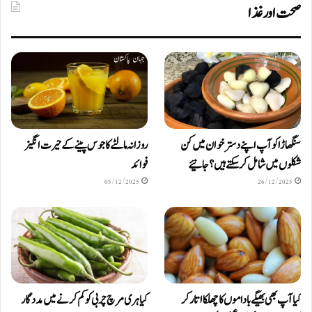
صحت اور غذا
سنگھاڑا کو آپ اپنے دستر خوان میں کن
روزانہ مالٹے کا جوس پینے کے حیرت انگیز
شکلوں میں شامل کرسکتے ہیں ؟ جانیئے
فوائد
05/12/2025
26/12/2025
کیا آپ بھی بھیگے باداموں کا چھلکا اتار کر
کیا ہری مرچ چربی کو کم کرنے میں مددگار