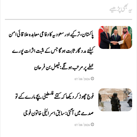
یہ بھی پڑھیے
پاکستان، ترکیے اور سعودیہ کا دفاعی معاہدہ علاقائی امن
کیلئے مددگار ثابت ہوگا جس کے مثبت اثرات پورے
خطے پر مرتب ہونگے: فیصل بن فرحان
07/08/2026
فوج چھوڑ کر دیکھا کہ کتنے فلسطینی بچے مارے گئے تو
صدمے میں آگئی: سابق اسرائیلی خاتون فوجی
07/08/2026