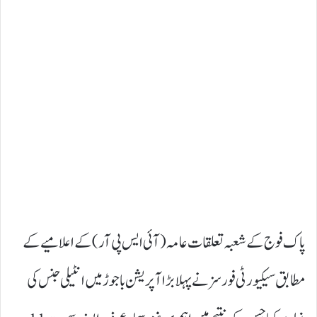
پاک فوج کے شعبہ تعلقات عامہ (آئی ایس پی آر) کے اعلامیے کے
مطابق سیکیورٹی فورسز نے پہلا بڑا آپریشن باجوڑ میں انٹیلی جنس کی