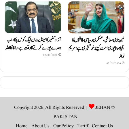
آزاد کشمیر کا مینڈیٹ ن لیگ کو مل چکا، اب
تین بڑی معاشی، عسکری و سیاسی طاقتوں کا
وعدے پورے کرنے کا وقت ہے: رانا ثنا اللہ
یکجا ہونا پوری امت کیلئے خوشخبری ہے: مریم
نواز
07/08/2026
07/08/2026
JEHAN
© Copyright 2026, All Rights Reserved |
|
PAKISTAN
Home
About Us
Our Policy
Tariff
Contact Us