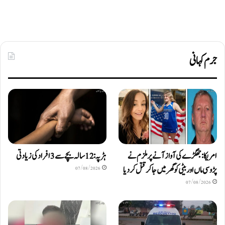
جرم کہانی
امریکا: جھگڑے کی آواز آنے پر ملزم نے
ہڑپہ: 12 سالہ بچے سے 3 افراد کی زیادتی
پڑوسی ماں اور بیٹی کو گھر میں جا کر قتل کر دیا
07/08/2026
07/08/2026