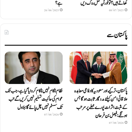
کھاتے ہیں؟ تو فوراً یہ عمل روک دیں
ہے؟
26/06/2025
08/07/2025
پاکستان سے
پاکستان، ترکیے اور سعودیہ کا دفاعی معاہدہ
نظام ناکام نہیں ناکام کروایاگیا ہے، جب تک
علاقائی امن کیلئے مددگار ثابت ہوگا جس
عوام کی حاکمیت تسلیم نہیں کریں گے تب
کے مثبت اثرات پورے خطے پر مرتب
تک سسٹم نہیں چل پائےگا: بلاول
ہونگے: فیصل بن فرحان
07/08/2026
07/08/2026