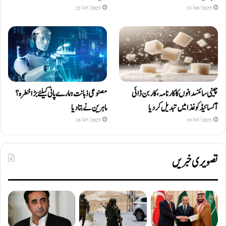
22/07/2025
13/08/2025
چینی سائنسدانوں کا کارنامہ، کاربن ڈائی
مصنوعی ذہانت ہمارے پانی کیلئے بڑا خطرہ؟
آکسائیڈ کو غذا میں تبدیل کردیا
ماہرین نے بتا دیا
18/07/2025
19/07/2025
تصویری خبریں