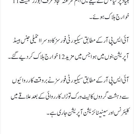
بنیاد پر کیا جس کے نتیجے میں اہم سرغنہ سجاد عرف ابوزر سمیت 11
خوارج ہلاک ہوئے۔
آئی ایس پی آر کے مطابق سیکیورٹی فورسز کا دوسرا انٹیلی جنس بیسڈ
آپریشن بنوں میں ہوا جس میں مزید 12 خوارج ہلاک کردیے گئے۔
آئی ایس پی آر کے مطابق سیکیورٹی فورسز نے بروقت کارروائیوں
سے دہشت گردوں کا نیٹ ورک توڑا۔ کارروائی کے بعد علاقے میں
کلیئرنس اور سینیٹائزیشن آپریشن جاری ہے۔