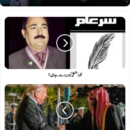
ججز استعفیٰ کیوں دے رہے ہیں ؟