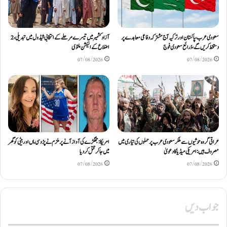
سعودی عرب، پاکستان اور ترکیہ آج مشترکہ دفاعی معاہدے پر
آزادکشمیر میں تیسرے مرحلے کے انتخابی شیڈول میں تبدیلی، 2
دستخط کریں گے، ذرائع سعودی فوج
اضلاع کے الیکشن ملتوی
07/08/2026
07/08/2026
عراقی گروہ حوثیوں سے ملکر سعودی عرب پر حملوں کی تیاری میں
امریکا: جھگڑے کی آواز آنے پر ملزم نے پڑوسی ماں اور بیٹی کو گھر
مصروف ہیں: امریکی میڈیا کا دعویٰ
میں جا کر قتل کر دیا
07/08/2026
07/08/2026
جواب دیں