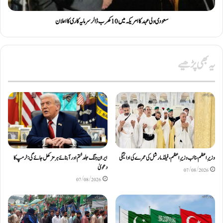
سعودی ولی عہد کا امریکہ میں 10 کھرب ڈالر سرمایہ کاری کا اعلان
یہ بھی پڑھیے
وزیرِاعظم، نائب وزیرِ اعظم، فیلڈ مارشل کی عمرے کی ادائیگی
ایران جنگ جلد ختم اور آبنائے ہرمز کھل جائے گی: ٹرمپ کا
دعویٰ
07/08/2026
07/08/2026