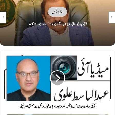
تازہ ترین
ایران نے دورانِ جنگ تباہ کیے امریکی و اسرائیلی طیارے نمائش کیلئے پیش کر دیے
آئینی عدالت، چیف آف ڈیفنس فورسز اور تاحیات فیلڈ مارشل سے متعلق اہم فیصلے