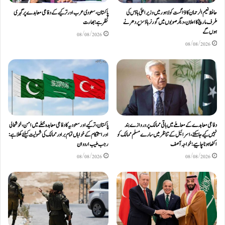
حافظ نعیم الرحمان کا 9 اگست کو لاہور میں وزیر اعلیٰ ہاؤس کی
پاکستان، سعودی عرب اور ترکیے کے دفاعی معاہدے پر گہری
طرف مارچ کا اعلان، دیگر صوبوں میں گورنر ہاؤسز پر دھرنے
نظر ہے: بھارت
ہوں گے
08/08/2026
08/08/2026
دفاعی معاہدےکے معاملے میں باقی ممالک پر دروازے بند
پاکستان، ترکیے اور سعودیہ کا دفاعی معاہدہ خطے میں امن، خوشحالی
نہیں کیے جاسکتے، اسرائیل کے تناظر میں سارے مسلم ممالک کو
اور استحکام کے خواہاں تمام برادر ممالک کی شمولیت کیلئےکھلا ہے:
اکٹھا ہونا چاہیے: خواجہ آصف
رجب طیب اردوان
08/08/2026
08/08/2026