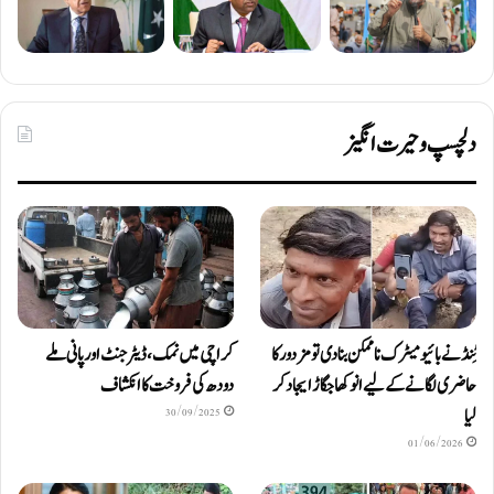
دلچسپ و حیرت انگیز
ٹِنڈ نے بائیومیٹرک ناممکن بنا دی تو مزدور کا
کراچی میں نمک، ڈیٹرجنٹ اور پانی ملے
حاضری لگانے کے لیے انوکھا جگاڑ ایجاد کر
دودھ کی فروخت کا انکشاف
لیا
30/09/2025
01/06/2026