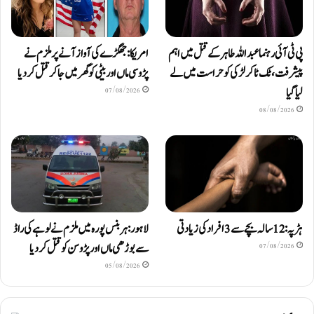
پی ٹی آئی رہنما عبداللہ طاہر کے قتل میں اہم
امریکا: جھگڑے کی آواز آنے پر ملزم نے
پیشرفت، ٹک ٹاکر لڑکی کو حراست میں لے
پڑوسی ماں اور بیٹی کو گھر میں جا کر قتل کر دیا
لیا گیا
07/08/2026
08/08/2026
ہڑپہ: 12 سالہ بچے سے 3 افراد کی زیادتی
لاہور: ہربنس پورہ میں ملزم نے لوہے کی راڈ
سے بوڑھی ماں اور پڑوسن کو قتل کر دیا
07/08/2026
05/08/2026