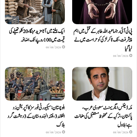
پی ٹی آئی رہنما عبداللہ طاہر کے قتل میں اہم
ایک ہفتے میں آٹا مزید مہنگا، 20 کلو تھیلے کی
پیشرفت، ٹک ٹاکر لڑکی کو حراست میں لے
قیمت میں 100 روپے تک اضافہ
لیا گیا
08/08/2026
08/08/2026
مکہ ڈیفنس ایگریمنٹ سعودی عرب،
بلوچستان: سیکیورٹی فورسز کا آپریشن رَد
پاکستان، ترکیہ کے محفوظ مستقبل کی ضمانت
الفتنہ 3، فتنہ الہندوستان کے 3 دہشت گرد
ہے: بلاول
ہلاک
08/08/2026
08/08/2026