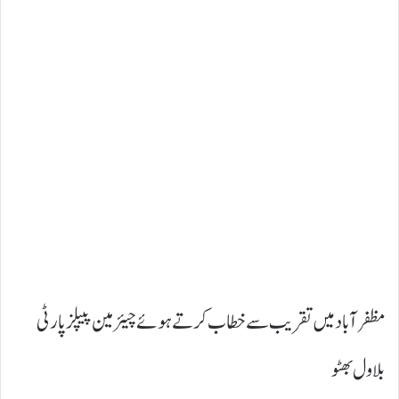
مظفر آباد میں تقریب سے خطاب کرتے ہوئے چیئرمین پیپلز پارٹی
بلاول بھٹو