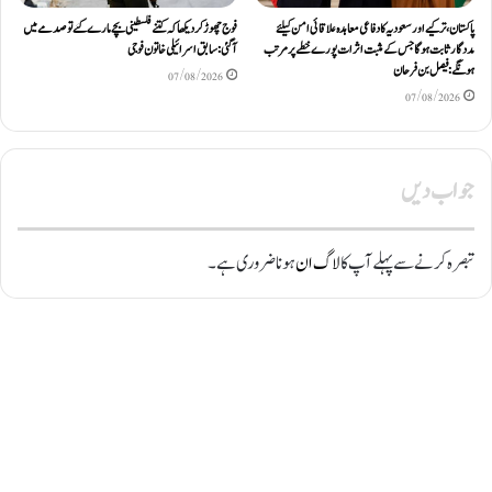
پاکستان، ترکیے اور سعودیہ کا دفاعی معاہدہ علاقائی امن کیلئے
فوج چھوڑ کر دیکھا کہ کتنے فلسطینی بچے مارے گئے تو صدمے میں
مددگار ثابت ہوگا جس کے مثبت اثرات پورے خطے پر مرتب
آگئی: سابق اسرائیلی خاتون فوجی
ہونگے: فیصل بن فرحان
07/08/2026
07/08/2026
جواب دیں
تبصرہ کرنے سے پہلے آپ کا
لاگ ان
ہونا ضروری ہے۔