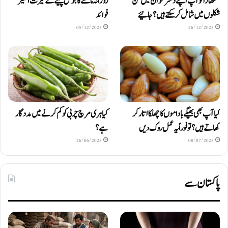
سنگھاڑا کو آپ اپنے دستر خوان میں کن
روزانہ مالٹے کا جوس پینے کے حیرت انگیز
شکلوں میں شامل کرسکتے ہیں ؟ جانیئے
فوائد
05/12/2025
26/12/2025
کیا آپ بھی بھیگے باداموں کا چھلکا اتار کر
کیا ہری مرچ چربی کو کم کرنے میں مددگار
کھاتے ہیں؟ تو فوراً یہ عمل روک دیں
ہے؟
26/06/2025
08/07/2025
پاکستان سے