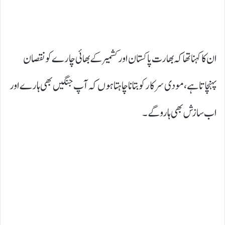
ان کا کہنا تھا کہ بھارت پاکستان اور کشمیر کے بھائی چارے کونقصان
پہنچاتاہے، مودی سرکار کو بتانا چاہتا ہوں کہ آپ جنگیں بھی ہارے اور
اب سازش بھی ہارو گے۔