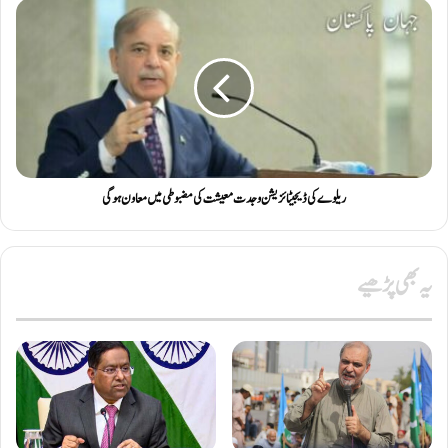
ریلوے کی ڈیجیٹائزیشن و جدت معیشت کی مضبوطی میں معاون ہوگی
یہ بھی پڑھیے