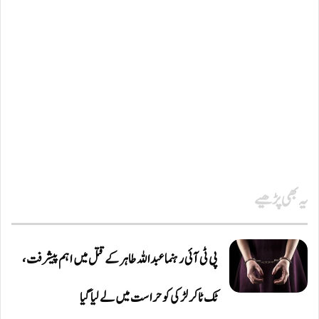
یہ بھی پڑھیے
پی ٹی آئی رہنما عبداللہ طاہر کے قتل میں اہم پیشرفت،
ٹک ٹاکر لڑکی کو حراست میں لے لیا گیا