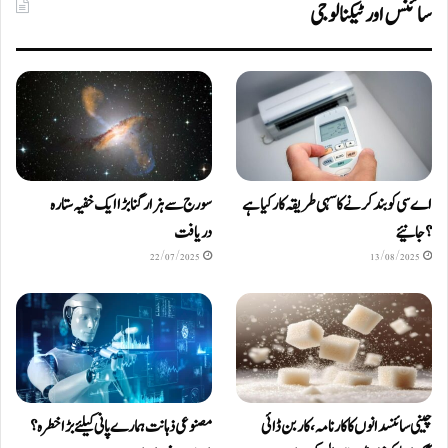
سائنس اور ٹیکنالوجی
اے سی کو بند کرنے کا سہی طریقہ کار کیا ہے
سورج سے ہزار گنا بڑا ایک خفیہ ستارہ
؟ جانیئے
دریافت
22/07/2025
13/08/2025
چینی سائنسدانوں کا کارنامہ، کاربن ڈائی
مصنوعی ذہانت ہمارے پانی کیلئے بڑا خطرہ؟