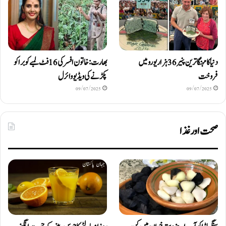
دنیا کا مہنگا ترین پنیر 36 ہزار یورو میں
بھارت: خاتون افسر کی 16 فٹ لمبے کوبرا کو
فروخت
پکڑنے کی ویڈیو وائرل
09/07/2025
09/07/2025
صحت اور غذا