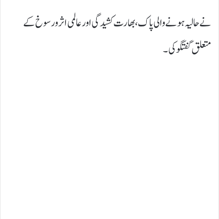
نے حالیہ ہونے والی پاک ، بھارت کشیدگی اور عالمی اثرورسوخ کے
متعلق گفتگو کی ۔