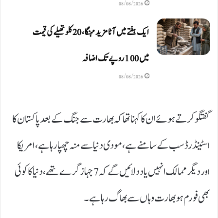
08/08/2026
ایک ہفتے میں آٹا مزید مہنگا، 20 کلو تھیلے کی قیمت
میں 100 روپے تک اضافہ
08/08/2026
گفتگو کرتے ہوئے ان کا کہنا تھا کہ بھارت سے جنگ کے بعد پاکستان کا
اسٹینڈرڈ سب کے سامنے ہے، مودی دنیا سے منہ چھپارہا ہے، امریکا
اور دیگر ممالک انہیں یاد دلائیں گے کہ 7 جہازگرے تھے، دنیا کا کوئی
بھی فورم ہو بھارت وہاں سے بھاگ رہا ہے۔