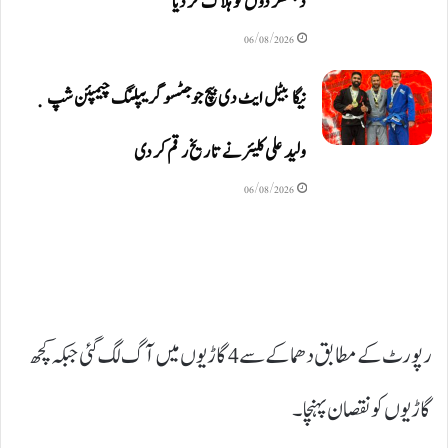
دہشتگردوں کو ہلاک کردیا
06/08/2026
نیگا بیٹل ایٹ دی بیچ جوجٹسو گریپلنگ چیمپئن شپ ٜ
ولید علی کلیئر نے تاریخ رقم کر دی
06/08/2026
رپورٹ کے مطابق دھماکے سے 4 گاڑیوں میں آگ لگ گئی جبکہ کچھ
گاڑیوں کو نقصان پہنچا۔