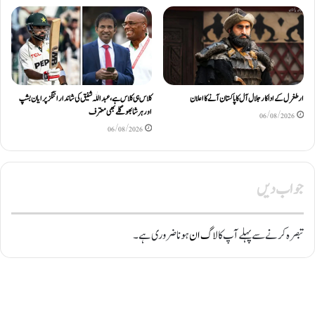
ارطغرل کے اداکار جلال آل کا پاکستان آنے کا اعلان
کلاس ہی کلاس ہے، عبد اللّٰہ شفیق کی شاندار اننگز پر ایان بشپ
اور ہرشا بھوگلے بھی معترف
06/08/2026
06/08/2026
جواب دیں
تبصرہ کرنے سے پہلے آپ کا
لاگ ان
ہونا ضروری ہے۔