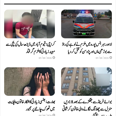
لاہور: ہربنس پورہ میں ملزم نے لوہے کی راڈ
کراچی: قیوم آباد میں ڈیڑھ سال کی بچی سے
سے بوڑھی ماں اور پڑوسن کو قتل کر دیا
مبینہ زیادتی کا ملزم گرفتار
05/08/2026
05/08/2026
بوائے فرینڈ سے جھگڑے کے بعد 18 ویں
بھارت: جنسی زیادتی کا شکار خاتون پنچایت
منزل سے چھلانگ لگانے والی خاتون کرشماتی
میں تھوک چاٹنے پر مجبور
04/08/2026