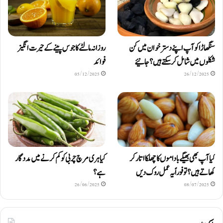
سنگھاڑا کو آپ اپنے دستر خوان میں کن
روزانہ مالٹے کا جوس پینے کے حیرت انگیز
شکلوں میں شامل کرسکتے ہیں ؟ جانیئے
فوائد
05/12/2025
26/12/2025
کیا آپ بھی بھیگے باداموں کا چھلکا اتار کر
کیا ہری مرچ چربی کو کم کرنے میں مددگار
کھاتے ہیں؟ تو فوراً یہ عمل روک دیں
ہے؟
26/06/2025
08/07/2025