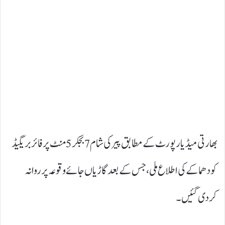
بھارتی میڈیا رپورٹ کے مطابق پیر کی شام 7 بجکر 5 منٹ پر فائربریگیڈ
کو دھماکے کی اطلاع ملی، جس کے بعد گاڑیاں جائے وقوعہ پر روانہ
کردی گئیں۔