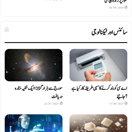
طور پر زندہ بچ گئی
04/08/2026
سائنس اور ٹیکنالوجی
اے سی کو بند کرنے کا سہی طریقہ کار کیا ہے
سورج سے ہزار گنا بڑا ایک خفیہ ستارہ
؟ جانیئے
دریافت
22/07/2025
13/08/2025