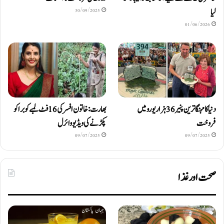
لیا
30/09/2025
01/06/2026
دنیا کا مہنگا ترین پنیر 36 ہزار یورو میں
بھارت: خاتون افسر کی 16 فٹ لمبے کوبرا کو
فروخت
پکڑنے کی ویڈیو وائرل
09/07/2025
09/07/2025
صحت اور غذا