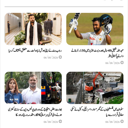
عبداللّٰہ شفیق 49 سال بعد ویسٹ انڈیز میں 150 رنز بنانے
رجب بٹ نے اپنی ہوش رُبا دولت سے متعلق انکشاف کردیا
والے پاکستانی بیٹر
06/08/2026
06/08/2026
سلوان میں فلسطینیوں کے گھر مسمار، اسرائیلی وکیل نے نسلی
بھارت: طلبہ احتجاج کے دوران پولیس وین کے سامنے کھڑی
صفائی قرار دے دیا
ہونے والی لڑکی ہراسانی کا شکار، مقدمہ درج نہ ہوسکا
06/08/2026
06/08/2026