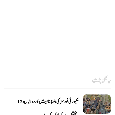
یہ بھی پڑھیے
سکیورٹی فورسز کی بلوچستان میں کارروائیاں، 12