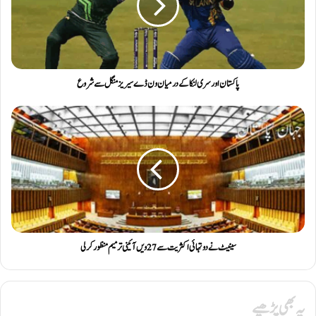
پاکستان اور سری لنکا کے درمیان ون ڈے سیریز منگل سے شروع
سینیٹ نے دوتہائی اکثریت سے 27 ویں آئینی ترمیم منظور کرلی
یہ بھی پڑھیے