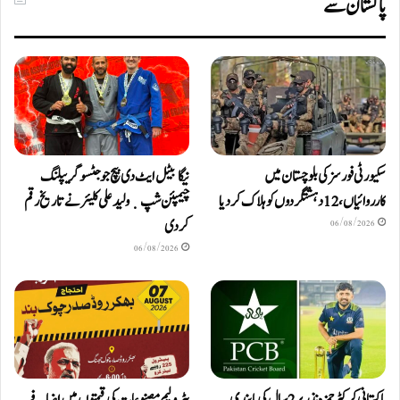
پاکستان سے
سکیورٹی فورسز کی بلوچستان میں
نیگا بیٹل ایٹ دی بیچ جوجٹسو گریپلنگ
کارروائیاں، 12 دہشتگردوں کو ہلاک کردیا
چیمپئن شپ ٜ ولید علی کلیئر نے تاریخ رقم
کر دی
06/08/2026
06/08/2026
پاکستانی کرکٹر حمزہ نذر پر 2 سال کی پابندی
پٹرولیم مصنوعات کی قیمتوں میں اضافے