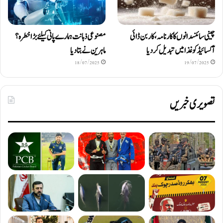
چینی سائنسدانوں کا کارنامہ، کاربن ڈائی
مصنوعی ذہانت ہمارے پانی کیلئے بڑا خطرہ؟
آکسائیڈ کو غذا میں تبدیل کردیا
ماہرین نے بتا دیا
18/07/2025
19/07/2025
تصویری خبریں