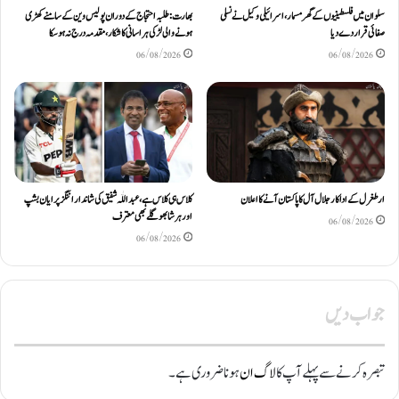
سلوان میں فلسطینیوں کے گھر مسمار، اسرائیلی وکیل نے نسلی
بھارت: طلبہ احتجاج کے دوران پولیس وین کے سامنے کھڑی
صفائی قرار دے دیا
ہونے والی لڑکی ہراسانی کا شکار، مقدمہ درج نہ ہوسکا
06/08/2026
06/08/2026
ارطغرل کے اداکار جلال آل کا پاکستان آنے کا اعلان
کلاس ہی کلاس ہے، عبد اللّٰہ شفیق کی شاندار اننگز پر ایان بشپ
اور ہرشا بھوگلے بھی معترف
06/08/2026
06/08/2026
جواب دیں
تبصرہ کرنے سے پہلے آپ کا
لاگ ان
ہونا ضروری ہے۔