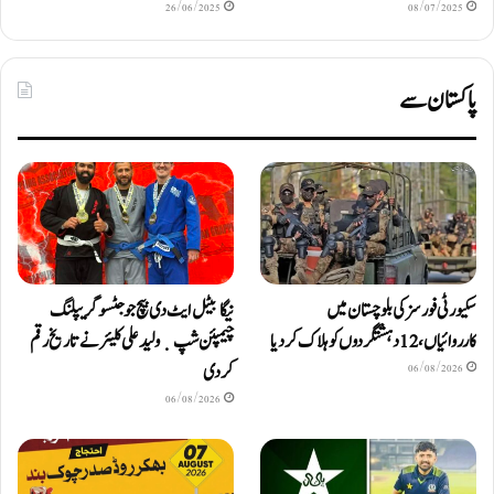
26/06/2025
08/07/2025
پاکستان سے
سکیورٹی فورسز کی بلوچستان میں
نیگا بیٹل ایٹ دی بیچ جوجٹسو گریپلنگ
کارروائیاں، 12 دہشتگردوں کو ہلاک کردیا
چیمپئن شپ ٜ ولید علی کلیئر نے تاریخ رقم
کر دی
06/08/2026
06/08/2026