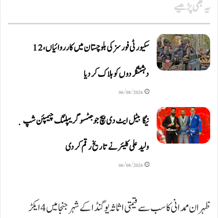
یہ بھی پڑھیے
سکیورٹی فورسز کی بلوچستان میں کارروائیاں، 12
دہشتگردوں کو ہلاک کردیا
06/08/2026
نیگا بیٹل ایٹ دی بیچ جوجٹسو گریپلنگ چیمپئن شپ ٜ
ولید علی کلیئر نے تاریخ رقم کر دی
06/08/2026
ظہران ممدانی کا سب سے قیمتی اثاثہ یوگنڈا کے شہر جنجا میں 4 ایکڑ