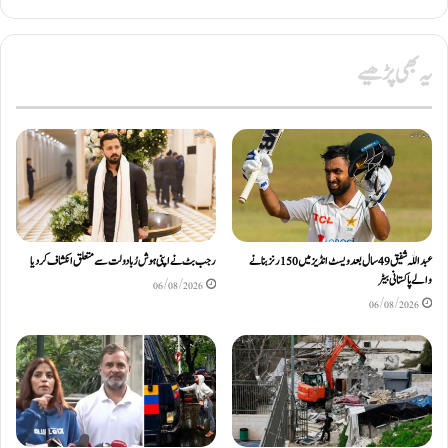
یہ بھی پڑھیے
عبداللّٰہ شفیق 49 سال بعد ویسٹ انڈیز میں 150 رنز بنانے
رجب بٹ نے اپنی ہوش رُبا دولت سے متعلق انکشاف کردیا
والے پاکستانی بیٹر
06/08/2026
06/08/2026