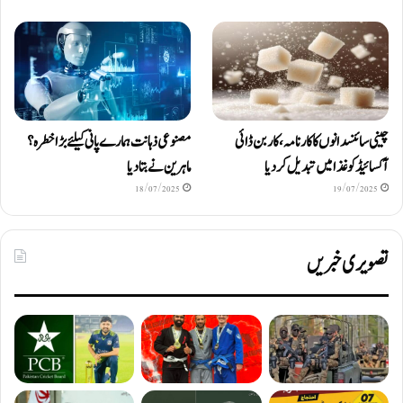
چینی سائنسدانوں کا کارنامہ، کاربن ڈائی
مصنوعی ذہانت ہمارے پانی کیلئے بڑا خطرہ؟
آکسائیڈ کو غذا میں تبدیل کردیا
ماہرین نے بتا دیا
18/07/2025
19/07/2025
تصویری خبریں