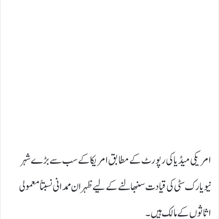
امریکی میڈیا کی رپورٹ کے مطابق امریکا کے سب سے بڑے شہر
نیویارک سٹی کی قیادت سنبھالنے کے لیے ظہران ممدانی نسبتاً معمولی
اثاثوں کے مالک ہیں۔