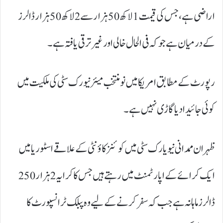
اراضی ہے، جس کی قیمت 1 لاکھ 50 ہزار سے 2 لاکھ 50 ہزار ڈالرز
کے درمیان ہے جو کہ فی الحال خالی اور غیر ترقی یافتہ ہے۔
رپورٹ کے مطابق امریکا میں نو منتخب میئر نیورک سٹی کی ملکیت میں
کوئی جائیداد یا گاڑی نہیں ہے۔
ظہران ممدانی نیویارک سٹی میں کوئنز کاؤنٹی کے علاقے اسٹوریا میں
ایک کرائے کے اپارٹمنٹ میں رہتے ہیں جس کا کرایہ 2 ہزار 250
ڈالرز ماہانہ ہے جب کہ سفر کرنے کے لیے وہ پبلک ٹرانسپورٹ کا