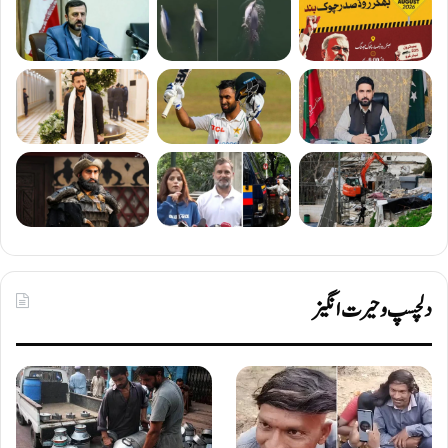
دلچسپ و حیرت انگیز