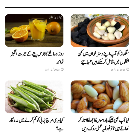
سنگھاڑا کو آپ اپنے دستر خوان میں کن
روزانہ مالٹے کا جوس پینے کے حیرت انگیز
شکلوں میں شامل کرسکتے ہیں ؟ جانیئے
فوائد
05/12/2025
26/12/2025
کیا آپ بھی بھیگے باداموں کا چھلکا اتار کر
کیا ہری مرچ چربی کو کم کرنے میں مددگار
کھاتے ہیں؟ تو فوراً یہ عمل روک دیں
ہے؟