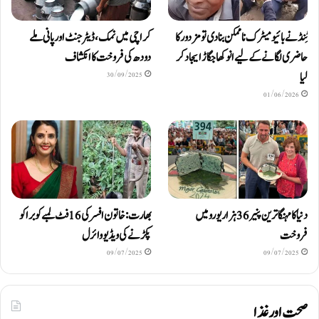
ٹِنڈ نے بائیومیٹرک ناممکن بنا دی تو مزدور کا
کراچی میں نمک، ڈیٹرجنٹ اور پانی ملے
حاضری لگانے کے لیے انوکھا جگاڑ ایجاد کر
دودھ کی فروخت کا انکشاف
لیا
30/09/2025
01/06/2026
دنیا کا مہنگا ترین پنیر 36 ہزار یورو میں
بھارت: خاتون افسر کی 16 فٹ لمبے کوبرا کو
فروخت
پکڑنے کی ویڈیو وائرل
09/07/2025
09/07/2025
صحت اور غذا