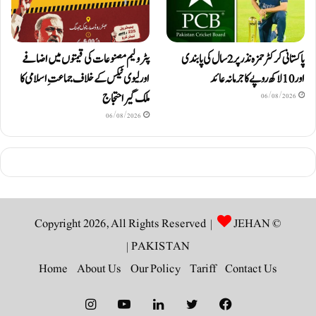
پاکستانی کرکٹر حمزہ نذر پر 2 سال کی پابندی
پٹرولیم مصنوعات کی قیمتوں میں اضافے
اور 10 لاکھ روپےکا جرمانہ عائد
اور لیوی ٹیکس کے خلاف جماعتِ اسلامی کا
ملک گیر احتجاج
06/08/2026
06/08/2026
JEHAN
© Copyright 2026, All Rights Reserved |
|
PAKISTAN
Home
About Us
Our Policy
Tariff
Contact Us
Instagram
YouTube
LinkedIn
Twitter
Facebook