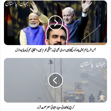
جس طرح ہم نیتن یاہو کو دیکھتے ہیں مودی بھی ایک ’جنگی مجرم‘ ہیں ، انتخابی مہم کی ویڈیو وائرل
کراچی کا فضائی معیار انتہائی مضر صحت قرار