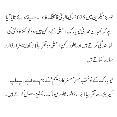
فوربز میگزین میں 2025ء کی مالیاتی فائلنگ کا حوالہ دیتے ہوئے بتایا گیا
ہے کہ ظہران ممدانی نیویارک اسمبلی کے رکن ہیں، وہ کوئنز کاؤنٹی کی
نمائندگی کرتے ہیں اور بطور رکنِ اسمبلی وہ تقریباً 1 لاکھ 42 ہزار ڈالرز
سالانہ کماتے ہیں۔
نیویارک کے نو منتخب میئر’مسٹر کارڈیمم ‘ کے نام سے اپنے ہپ ہاپ
کیریئر سے تقریباََ 1 ہزار ڈالرز بطور میوزک رائلٹیز وصول کرتے ہیں۔