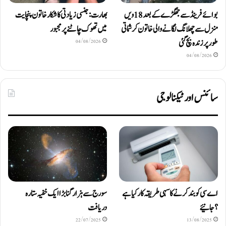
بوائے فرینڈ سے جھگڑے کے بعد 18 ویں
بھارت: جنسی زیادتی کا شکار خاتون پنچایت
منزل سے چھلانگ لگانے والی خاتون کرشماتی
میں تھوک چاٹنے پر مجبور
طور پر زندہ بچ گئی
04/08/2026
04/08/2026
سائنس اور ٹیکنالوجی
اے سی کو بند کرنے کا سہی طریقہ کار کیا ہے
سورج سے ہزار گنا بڑا ایک خفیہ ستارہ
؟ جانیئے
دریافت
22/07/2025
13/08/2025