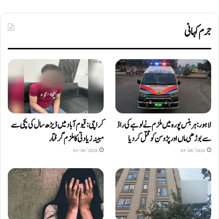
جرم کہانی
لاہور: ہربنس پورہ میں ملزم نے لوہے کی راڈ
کراچی: قیوم آباد میں ڈیڑھ سال کی بچی سے
سے بوڑھی ماں اور پڑوسن کو قتل کر دیا
مبینہ زیادتی کا ملزم گرفتار
05/08/2026
05/08/2026