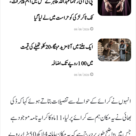
پی ٹی آئی رہنما عبداللہ طاہر کے قتل میں اہم پیشرفت،
ٹک ٹاکر لڑکی کو حراست میں لے لیا گیا
08/08/2026
ایک ہفتے میں آٹا مزید مہنگا، 20 کلو تھیلے کی قیمت
میں 100 روپے تک اضافہ
08/08/2026
انہوں نے کرائے کے حوالے سے تفصیلات بتاتے ہوئے کہا کہ ڈکی
بھائی نے یہ مکان ہم سے کرائے پر لیا، 11 ماہ کا کرایہ نامہ موجود ہے
جس میں واضح طور پر درج ہے کہ یہ مکان ماہانہ 4 لاکھ 50 ہزار روپے