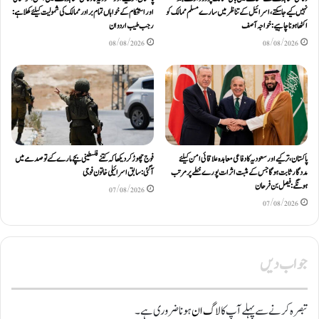
نہیں کیے جاسکتے، اسرائیل کے تناظر میں سارے مسلم ممالک کو
اور استحکام کے خواہاں تمام برادر ممالک کی شمولیت کیلئےکھلا ہے:
اکٹھا ہونا چاہیے: خواجہ آصف
رجب طیب اردوان
08/08/2026
08/08/2026
پاکستان، ترکیے اور سعودیہ کا دفاعی معاہدہ علاقائی امن کیلئے
فوج چھوڑ کر دیکھا کہ کتنے فلسطینی بچے مارے گئے تو صدمے میں
مددگار ثابت ہوگا جس کے مثبت اثرات پورے خطے پر مرتب
آگئی: سابق اسرائیلی خاتون فوجی
ہونگے: فیصل بن فرحان
07/08/2026
07/08/2026
جواب دیں
تبصرہ کرنے سے پہلے آپ کا
لاگ ان
ہونا ضروری ہے۔