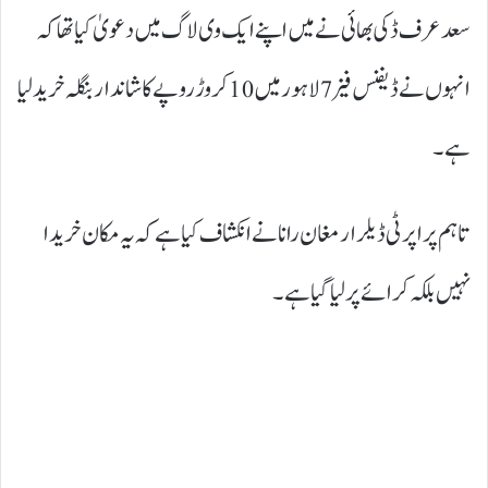
سعد عرف ڈکی بھائی نے میں اپنے ایک وی لاگ میں دعویٰ کیا تھا کہ
انہوں نے ڈیفنس فیز 7 لاہور میں 10 کروڑ روپے کا شاندار بنگلہ خرید لیا
ہے۔
تاہم پراپرٹی ڈیلر ارمغان رانا نے انکشاف کیا ہے کہ یہ مکان خریدا
نہیں بلکہ کرائے پر لیا گیا ہے۔