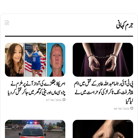
جرم کہانی
پی ٹی آئی رہنما عبداللہ طاہر کے قتل میں اہم
امریکا: جھگڑے کی آواز آنے پر ملزم نے
پیشرفت، ٹک ٹاکر لڑکی کو حراست میں لے
پڑوسی ماں اور بیٹی کو گھر میں جا کر قتل کر دیا
لیا گیا
07/08/2026
08/08/2026