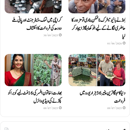
ٹِنڈ نے بائیومیٹرک ناممکن بنا دی تو مزدور کا
کراچی میں نمک، ڈیٹرجنٹ اور پانی ملے
حاضری لگانے کے لیے انوکھا جگاڑ ایجاد کر
دودھ کی فروخت کا انکشاف
لیا
30/09/2025
01/06/2026
دنیا کا مہنگا ترین پنیر 36 ہزار یورو میں
بھارت: خاتون افسر کی 16 فٹ لمبے کوبرا کو
فروخت
پکڑنے کی ویڈیو وائرل
09/07/2025
09/07/2025