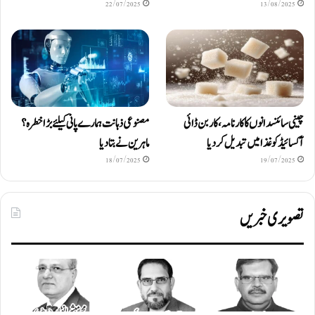
22/07/2025
13/08/2025
چینی سائنسدانوں کا کارنامہ، کاربن ڈائی
مصنوعی ذہانت ہمارے پانی کیلئے بڑا خطرہ؟
آکسائیڈ کو غذا میں تبدیل کردیا
ماہرین نے بتا دیا
18/07/2025
19/07/2025
تصویری خبریں