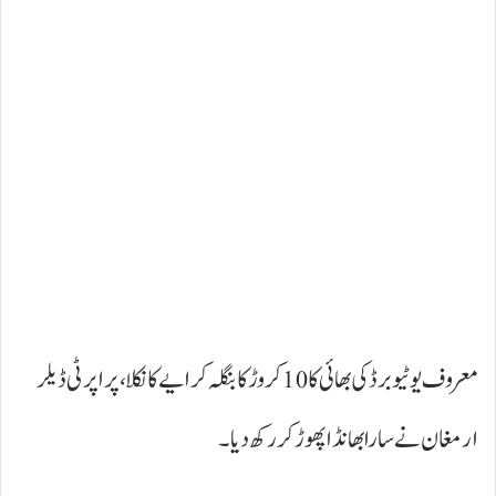
معروف یوٹیوبر ڈکی بھائی کا 10 کروڑ کا بنگلہ کرایے کا نکلا ، پراپرٹی ڈیلر
ارمغان نے سارا بھانڈا پھوڑ کر رکھ دیا ۔