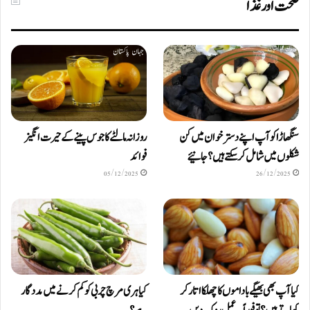
صحت اور غذا
سنگھاڑا کو آپ اپنے دستر خوان میں کن
روزانہ مالٹے کا جوس پینے کے حیرت انگیز
شکلوں میں شامل کرسکتے ہیں ؟ جانیئے
فوائد
05/12/2025
26/12/2025
کیا آپ بھی بھیگے باداموں کا چھلکا اتار کر
کیا ہری مرچ چربی کو کم کرنے میں مددگار