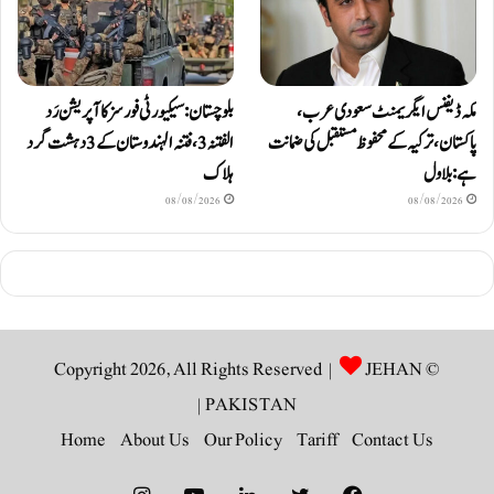
مکہ ڈیفنس ایگریمنٹ سعودی عرب،
بلوچستان: سیکیورٹی فورسز کا آپریشن رَد
پاکستان، ترکیہ کے محفوظ مستقبل کی ضمانت
الفتنہ 3، فتنہ الہندوستان کے 3 دہشت گرد
ہے: بلاول
ہلاک
08/08/2026
08/08/2026
JEHAN
© Copyright 2026, All Rights Reserved |
|
PAKISTAN
Home
About Us
Our Policy
Tariff
Contact Us
Instagram
YouTube
LinkedIn
Twitter
Facebook