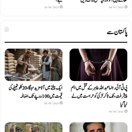
کھاتے ہیں؟ تو فوراً یہ عمل روک دیں
ہے؟
26/06/2025
08/07/2025
پاکستان سے
پی ٹی آئی رہنما عبداللہ طاہر کے قتل میں اہم
ایک ہفتے میں آٹا مزید مہنگا، 20 کلو تھیلے کی
پیشرفت، ٹک ٹاکر لڑکی کو حراست میں لے
قیمت میں 100 روپے تک اضافہ
لیا گیا
08/08/2026
08/08/2026