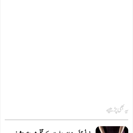
یہ بھی پڑھیے