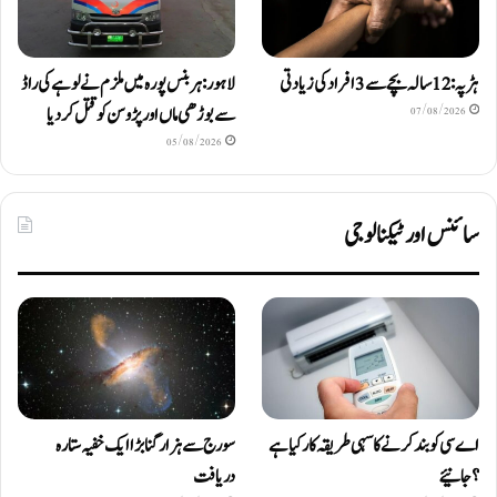
ہڑپہ: 12 سالہ بچے سے 3 افراد کی زیادتی
لاہور: ہربنس پورہ میں ملزم نے لوہے کی راڈ
سے بوڑھی ماں اور پڑوسن کو قتل کر دیا
07/08/2026
05/08/2026
سائنس اور ٹیکنالوجی
اے سی کو بند کرنے کا سہی طریقہ کار کیا ہے
سورج سے ہزار گنا بڑا ایک خفیہ ستارہ
؟ جانیئے
دریافت