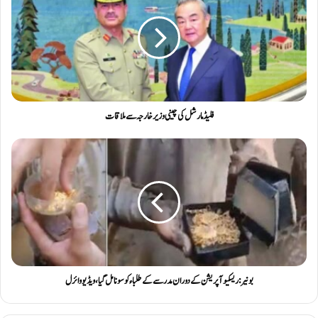
فلیڈ مارشل کی چینی وزیر خارجہ سے ملاقات
بونیر : ریسکیو آپریشن کے دوران مدرسے کے طلباء کو سونا مل گیا ، ویڈیو وائرل