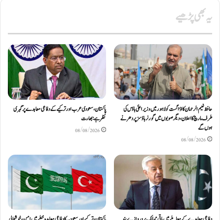
یہ بھی پڑھیے
حافظ نعیم الرحمان کا 9 اگست کو لاہور میں وزیر اعلیٰ ہاؤس کی
پاکستان، سعودی عرب اور ترکیے کے دفاعی معاہدے پر گہری
طرف مارچ کا اعلان، دیگر صوبوں میں گورنر ہاؤسز پر دھرنے
نظر ہے: بھارت
ہوں گے
08/08/2026
08/08/2026
دفاعی معاہدےکے معاملے میں باقی ممالک پر دروازے بند
پاکستان، ترکیے اور سعودیہ کا دفاعی معاہدہ خطے میں امن، خوشحالی