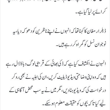
کرائے پر لیا گیا ہے۔
ڈیلر ارمغان کا کہنا تھا کہ انہوں نے اپنے ناظرین کو دھوکہ دیا، یہ
نوجوان نسل کو گمراہ کر رہے ہیں ۔
انہون نے انکشاف کیا ہے کہ ڈکی بھائی کے قریبی لوگ دباؤ ڈال رہے
ہیں کہ وہ اپنی وضاحتی ویڈیو ڈیلیٹ کریں، ان کی اہلیہ نے بھی رو کر
درخواست کی کہ ویڈیو ہٹا دیں، مگر میں نے یہ سب محض آگاہی کے
لیے کیا تاکہ بچوں کو حقیقت معلوم ہو سکے۔