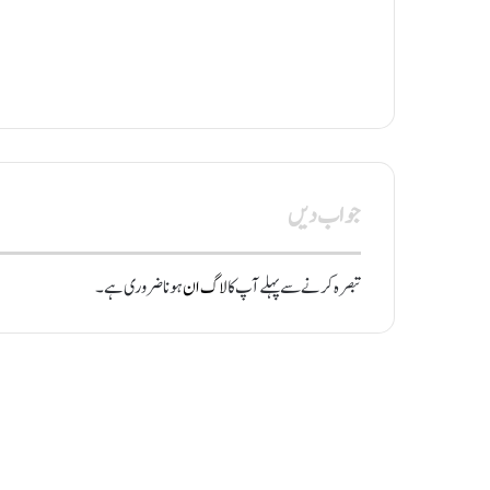
جواب دیں
تبصرہ کرنے سے پہلے آپ کا
لاگ ان
ہونا ضروری ہے۔