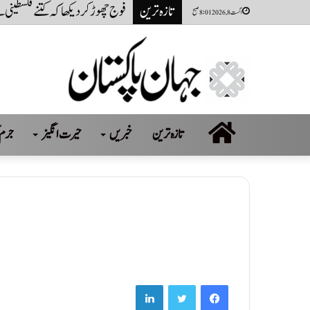
تازہ ترین
فوج چھوڑ کر دیکھا کہ کتنے فلسطینی
اگست 8, 2026 8:01 صبح
صفحہ
تازہ ترین
خبریں
حیرت انگیز
جرم 
اول
LinkedIn
Twitter
Facebook