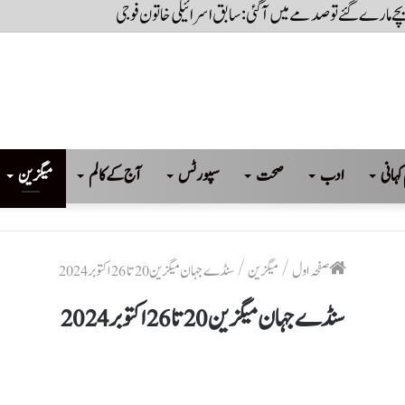
 بچے مارے گئے تو صدمے میں آگئی: سابق اسرائیلی خاتون فوجی
کہانی
ادب
صحت
سپورٹس
آج کے کالم
میگزین
صفحہ اول
/
میگزین
/
سنڈے جہان میگزین 20 تا 26 اکتوبر 2024
سنڈے جہان میگزین 20 تا 26 اکتوبر 2024