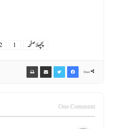
پچھلا صفحہ
1
2
Print
Share via Email
Twitter
Facebook
Share
One Comment