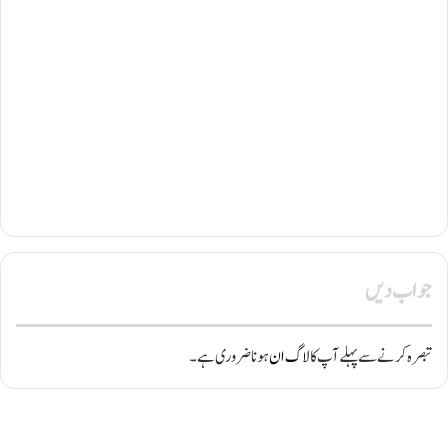
جواب دیں
تبصرہ کرنے سے پہلے آپ کا
لاگ ان
ہونا ضروری ہے۔