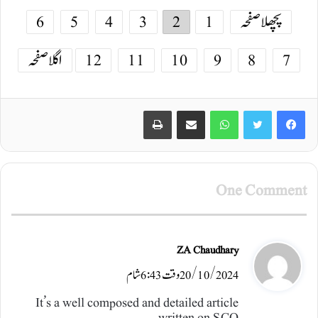
پچھلا صفحہ
1
2
3
4
5
6
7
8
9
10
11
12
اگلا صفحہ
Print
Share via Email
WhatsApp
Twitter
Facebook
One Comment
ن
ZA Chaudhary
20/10/2024 وقت 6:43 شام
ے
ک
It’s a well composed and detailed article
written on SCO