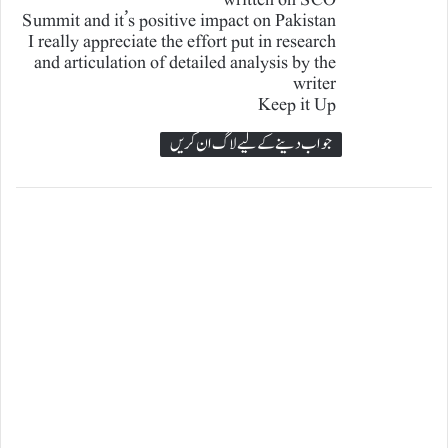
ہ
Summit and it’s positive impact on Pakistan
I really appreciate the effort put in research
ا
and articulation of detailed analysis by the
writer
:
Keep it Up
جواب دینے کے لیے لاگ ان کریں