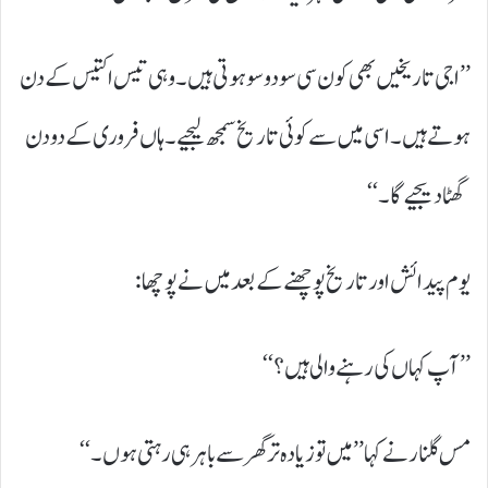
’’اجی تاریخیں بھی کون سی سو دو سو ہوتی ہیں۔ وہی تیس اکتیس کے دن
ہوتے ہیں۔ اسی میں سے کوئی تاریخ سمجھ لیجیے۔ ہاں فروری کے دو دن
گھٹا دیجیے گا۔‘‘
یوم پیدائش اور تاریخ پوچھنے کے بعد میں نے پوچھا:
’’آپ کہاں کی رہنے والی ہیں؟‘‘
مس گلنار نے کہا ’’میں تو زیادہ تر گھر سے باہر ہی رہتی ہوں۔‘‘