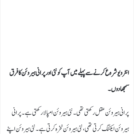
انٹرویو شروع کرنے سے پہلے میں آپ کو نئی اور پرانی ہیروئن کا فرق
سمجھا دوں۔
پرانی ہیروئن عقل رکھتی تھی۔ نئی ہیروئن امپالا رکھتی ہے۔ پرانی
ہیروئن ایکٹنگ کرتی تھی، نئی ہیروئن نخرہ کرتی ہے۔ نئی ہیروئن اپنے