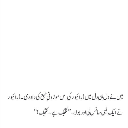
میں نے دل ہی دل میں ڈرائیور کی اس موزونیِ طبع کی داد دی۔ ڈرائیور
نے ایک لمبی سانس لی اور بولا۔ ’’کلجگ ہے۔ کلجگ!‘‘