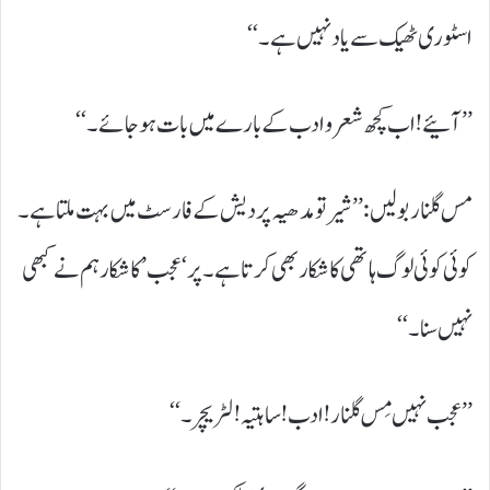
اسٹوری ٹھیک سے یاد نہیں ہے۔‘‘
’’آئیے! اب کچھ شعر و ادب کے بارے میں بات ہو جائے۔‘‘
مس گلنار بولیں: ’’شیر تو مدھیہ پردیش کے فارسٹ میں بہت ملتا ہے۔
کوئی کوئی لوگ ہاتھی کا شکار بھی کرتا ہے۔ پر ‘عجب’ کا شکار ہم نے کبھی
نہیں سنا۔‘‘
’’عجب نہیں مِس گلنار! ادب! ساہتیہ! لٹریچر۔‘‘