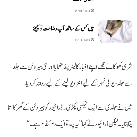
15/01/2024
ہیں کس کے ساتھ آپ وضاحت تو کیجئے
15/11/2023
شری کھوکا نے مجھے اپنے اخبار کا لیٹر پیڈ تھمایا اور نئی ہیروئن سے جلد
سے جلد دیوالی نمبر کے لیے انٹرویو لینے کے لیے روانہ کردیا۔
میں نے جلدی سے ایک ٹیکسی پکڑی۔ ڈرائیور کو ہیروئن کے گھر کا اتا
پتا بتایا۔ لیکن ڈرائیور نے کہا ’’یہ پتہ تو ایک دم کنڈم ہے۔‘‘