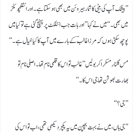
’’بیشک آپ کی بیٹی کا شمار ہیروئن میں بھی ہوسکتا ہے۔ اور انٹلکچوئلز
میں بھی۔‘‘ میں نے کہا ’’اور بات جب انٹلکٹ پر پہنچ گئی ہے تو کیا میں
پوچھ سکتی ہوں کہ مرزا غالبؔ کے بارے میں آپ کا کیا خیال ہے۔‘‘
مس گلنار مسکرا کر بولیں ’’غالب تو اس کا قلمی نام تھا۔ اصلی نام تو
بھارت بھوشن تھا جی اس کا۔‘‘
’’جی؟‘‘
’’جی ہاں، میں نے بہت بچپن میں یہ پکچر دیکھی تھی، اب تو اس کی