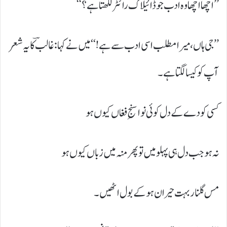
’’اچھا اچھا وہ ادب جو ڈائیلاگ رائٹر لکھتا ہے؟‘‘
’’جی ہاں، میرا مطلب اسی ادب سے ہے!‘‘ میں نے کہا: غالبؔ کا یہ شعر
آپ کو کیسا لگتا ہے۔
کسی کو دے کے دل کوئی نوا سنجِ فغاں کیوں ہو
نہ ہو جب دل ہی پہلو میں تو پھر منہ میں زباں کیوں ہو
مس گلنار بہت حیران ہوکے بول اٹھیں۔