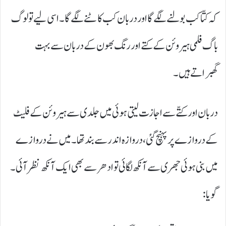
کہ کتّا کب بولنے لگے گا اور دربان کب کاٹنے لگے گا۔ اسی لیے تو لوگ
باگ فلمی ہیروئن کے کتے اور رنگ بھون کے دربان سے بہت
گھبراتے ہیں۔
دربان اور کتّے سے اجازت لیتی ہوئی میں جلدی سے ہیروئن کے فلیٹ
کے دروازے پر پہنچ گئی، دروازہ اندر سے بند تھا۔ میں نے دروازے
میں بنی ہوئی جھری سے آنکھ لگائی تو ادھر سے بھی ایک آنکھ نظر آئی۔
گویا: