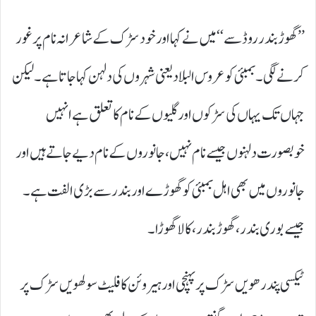
’’گھوڑ بندر روڈ سے‘‘ میں نے کہا اور خود سڑک کے شاعرانہ نام پر غور
کرنے لگی۔ بمبئی کو عروس البلاد یعنی شہروں کی دلہن کہا جاتا ہے۔ لیکن
جہاں تک یہاں کی سڑکوں اور گلیوں کے نام کا تعلق ہے انہیں
خوبصورت دلہنوں جیسے نام نہیں، جانوروں کے نام دیے جاتے ہیں اور
جانوروں میں بھی اہل بمبئی کو گھوڑے اور بندر سے بڑی الفت ہے۔
جیسے بوری بندر، گھوڑ بندر، کالا گھوڑا۔
ٹیکسی پندرھویں سڑک پر پہنچی اور ہیروئن کا فلیٹ سولھویں سڑک پر