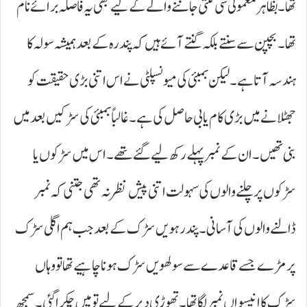
تھا۔ بظاہر معمولی سی گنتی جاننے والے کے لیے بھی یہ فاصلہ برائے نام
تھا۔ بچپن سے سنتے بلکہ گنتے آئے ہیں کہ پندرہ کے بعد ہمیشہ سولہ کا
ہندسہ آتا ہے۔ لیکن بمبئی کی میونسپلٹی نے اس اتنی بڑی حقیقت کو
جھٹلانے میں بڑی کام یابی حاصل کی ہے۔ غالباً بمبئی کی سڑکیں بعد میں
بنی تھیں۔ ان کے نمبر پہلے رکھ لیے گئے تھے۔ اس میں سڑکوں یا
سڑکوں پر چلنے والوں کی سہولت اتنی پیش نظر نہ تھی جتنی کہ نمبر
ڈالنے والوں کی آسانی۔ پندرہویں سڑک کے بعد جب ہم اگلی سڑک
پر مڑے جسے قاعدے سے سولھویں سڑک ہونا چاہیے تھا تو وہاں
سڑک کا انیسواں نمبر لگا تھا۔ تھوڑی دیر کے لیے تو میں چکرا گئی۔ سمجھ