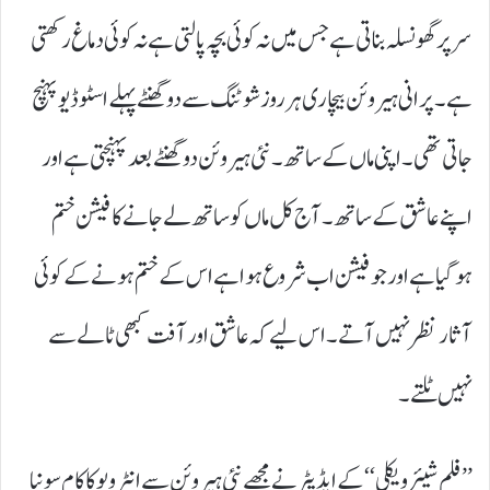
سر پر گھونسلہ بناتی ہے جس میں نہ کوئی بچہ پالتی ہے نہ کوئی دماغ رکھتی
ہے۔ پرانی ہیروئن بیچاری ہر روز شوٹنگ سے دو گھنٹے پہلے اسٹوڈیو پہنچ
جاتی تھی۔ اپنی ماں کے ساتھ۔ نئی ہیروئن دو گھنٹے بعد پہنچتی ہے اور
اپنے عاشق کے ساتھ۔ آج کل ماں کو ساتھ لے جانے کا فیشن ختم
ہوگیا ہے اور جو فیشن اب شروع ہوا ہے اس کے ختم ہونے کے کوئی
آثار نظر نہیں آتے۔ اس لیے کہ عاشق اور آفت کبھی ٹالے سے
نہیں ٹلتے۔
’’فلم شیئر ویکلی‘‘ کے ایڈیٹر نے مجھے نئی ہیروئن سے انٹرویو کا کام سونپا