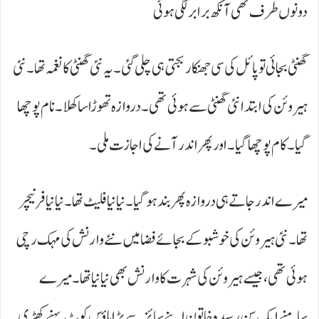
دونوں طرف تھی آنکھ برابر لگی ہوئی
گھنٹی بجائی تو پائل کی سی جھنکار بجتی ہی چلی گئی۔ یہ نئی گھنٹی کانغمہ تھا۔ نئی
ہیروئن کی ابتدا نئی گھنٹی سے ہوئی تھی۔ دروازہ تھوڑا سا کھلا۔ نام پوچھا
گیا۔ کام پوچھا گیا۔ اور پھر اندر آنے کی اجازت ملی۔
میرے اندر جاتے ہی دروازہ پھر بند ہوگیا۔ نیا نیا فلیٹ تھا۔ نیا نیا فرنیچر
تھا۔ نئی ہیروئن کی خوشبو کے بجائے فضا میں نئے وارنش کی مہک رچی
ہوئی تھی، جیسے ہیروئن کی شہرت کا وارنش بھی نیا نیا تھا۔ میرے
سامنے ایک سن رسیدہ خاتون اپنے سائز سے بڑا ہاؤس کوٹ پہنے کھڑی