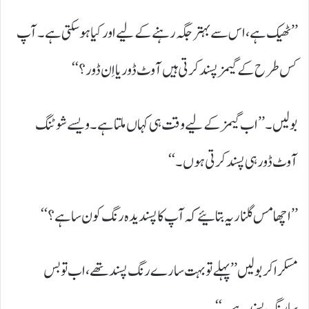
’’ٹھیک ہے، اس سے بہتر جگہ رہنے کے لیے اور کیا ہوسکتی ہے۔ آپ
کس طرح کے گیمز پسند کرتی ہیں آوٹ ڈور یا اِن ڈور؟‘‘
بولیں۔ ’’اب گیمز کے لیے وقت ہی کہاں ملتا ہے۔ ویسے شوٹنگ
آوٹ ڈور ہی پسند کرتی ہوں۔‘‘
’’اچھا مس گلنار یہ بتائیے کہ آپ کا پسندیدہ رنگ کون سا ہے؟‘‘
مسکرا کر بولیں ’’پہلے تو بہت سارے رنگ پسند تھے، اب تو بس
سارنگ پسند ہے۔‘‘