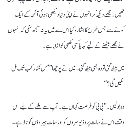
تھیں۔ مجھے دیکھ کر انہوں نے اپنی دنیا دیکھی ہوئی آنکھ کے ایک
کونے سے جس طرح کا اشارہ کیا اس سے میں یہ نہ سمجھ سکی کہ انہوں
نے مجھے بیٹھنے کے لیے کہا یا کسی مکھی کو اڑایا ہے۔
میں بیٹھ گئی تو وہ بھی بیٹھ گئی۔ میں نے پوچھا ’’مس گلنار کب تک مل
سکیں گی؟‘‘
وہ بولیں۔ ’’بی بی کو فرصت کہاں ہے۔ آپ سے ملنے کے لیے اس
وقت اس نے سات پروڈیوسروں کو اور سات ہیروؤں کو ٹالا ہے۔