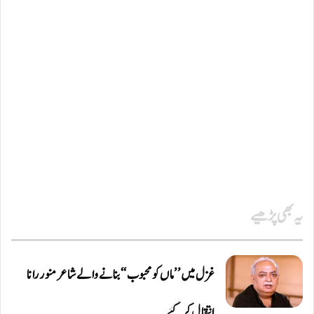
یہ بھی پڑھیے
غزل میں ’’ماں کو محبوب‘‘ بنانے والے شاعر منور رانا
انتقال کر گئے