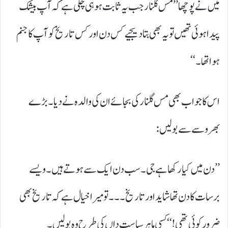
میں نے پوچھا ’’مس گلنار جب یہ ثابت ہو ہی چکی ہے کہ آپ بیشک
پیدا ہوئی تھیں تو یہ بھی بتا دیجیے کس دن اور کس تاریخ کو آپ کا جنم
ہوا تھا۔‘‘
اس کا جواب بھی مس گلنار کی بجائے ان کی والدہ نے دیا۔ بڑے
بھروسے سے بولیں:
’’دن میں کیا رکھا ہے جی۔ سب دن ایک سے ہوتے ہیں۔ ویسے
برسات کا دن تھا شاید اور تاریخ۔۔۔ تو میرا خیال ہے کہ تاریخ بھی
ضرور کوئی تھی!‘‘ کسی ماہر سیاست داں کی طرح وہ بولیں۔