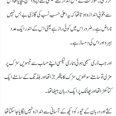
گزر گئی۔ شورَلٹ نے جس انداز سے ٹیکسی سے اپنا دامن بچایا تھا اس
سے بخوبی اندازہ ہوتا تھا کہ یہ اعلیٰ حسب نسب کی گاڑی بے بس نہیں
ناراض ہے۔ ضرور اس میں کوئی راز ہے یعنی اس کے اندر ایک عدد
ہیرو اور اس کی دمساز ہے۔
اور جب ڈری سہمی ہوئی ہماری ٹیکسی اپنے حساب سے تیسویں سڑک پر
مڑی تو سامنے سولھویں سڑک کا پتھر جڑا تھا اور بلڈنگ کے سامنے ایک
کتا کھڑا تھا اور پھاٹک پر ایک دربان بیٹھا تھا۔
کتّے اور دربان کے تیور کو دیکھ کے آسانی سے اندازہ نہیں لگایا جاسکتا تھا