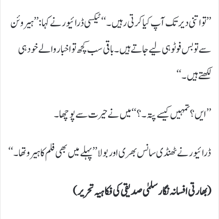
’’تو اتنی دیر تک آپ کیا کرتی رہیں۔‘‘ ٹیکسی ڈرائیور نے کہا: ’’ہیروئن
سے تو بس فوٹو ہی لیے جاتے ہیں۔ باقی سب کچھ تو اخبار والے خود ہی
لکھتے ہیں۔‘‘
’’ایں؟ تمہیں کیسے پتہ۔؟‘‘ میں نے حیرت سے پوچھا۔
ڈرائیور نے ٹھنڈی سانس بھری اور بولا ’’پہلے میں بھی فلم کا ہیرو تھا۔‘‘
(بھارتی افسانہ نگار سلمیٰ صدیقی کی فکاہیہ تحریر)