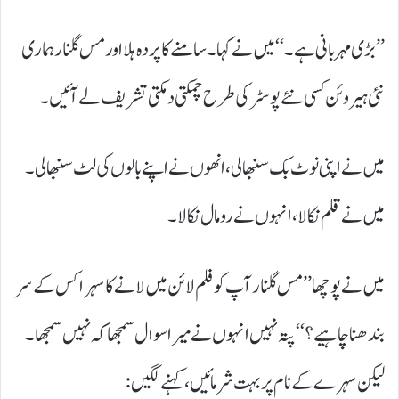
’’بڑی مہربانی ہے۔‘‘ میں نے کہا۔ سامنے کا پردہ ہلا اور مس گلنار ہماری
نئی ہیروئن کسی نئے پوسٹر کی طرح چمکتی دمکتی تشریف لے آئیں۔
میں نے اپنی نوٹ بک سنبھالی، انھوں نے اپنے بالوں کی لٹ سنبھالی۔
میں نے قلم نکالا، انہوں نے رومال نکالا۔
میں نے پوچھا ’’مس گلنار آپ کو فلم لائن میں لانے کا سہرا کس کے سر
بندھنا چاہیے؟‘‘ پتہ نہیں انہوں نے میرا سوال سمجھا کہ نہیں سمجھا۔
لیکن سہرے کے نام پر بہت شرمائیں، کہنے لگیں: