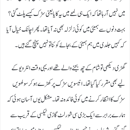
میں نہیں آرہا تھا کہ ایک ہی لمحے میں یہ کایا یعنی سڑک کیسے پلٹ گئی؟
بہت دنوں سے بمبئی میں کوئی زلزلہ بھی نہ آیا تھا۔ پھر اچانک خیال آیا
کہ کہیں جلدی میں ہم بمبئی کے بجائے کوئنا تو نہیں پہنچ گئے ہیں۔
گھڑی دیکھی تو شام کے چھ بجنے والے تھے اور یہی وقت انٹرویو کے
لیے بھی مقرر کیا گیا تھا۔ انیسویں سڑک پر کھڑے ہوکر سولھویں
سڑک کاانتظار کرنے میں کوئی فائدہ نہ تھا۔ مشکل یوں آسان ہوئی کہ
ہمارے برابر سے ایک بڑی سی شورلٹ گاڑی ٹیکسی کے قریب سے