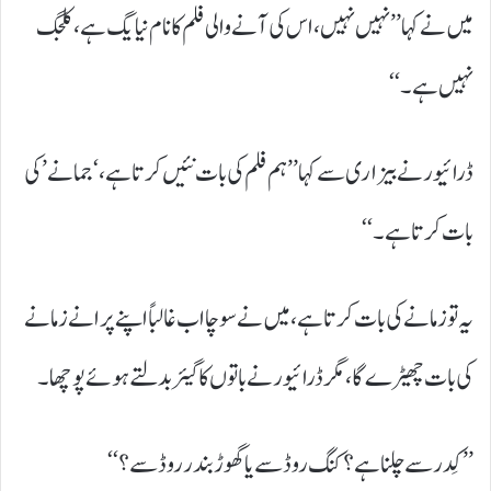
میں نے کہا ’’نہیں نہیں، اس کی آنے والی فلم کا نام نیا یگ ہے، کلجگ
نہیں ہے۔‘‘
ڈرائیور نے بیزاری سے کہا ’’ہم فلم کی بات نئیں کرتا ہے، ‘جمانے’ کی
بات کرتا ہے۔‘‘
یہ تو زمانے کی بات کرتا ہے، میں نے سوچا اب غالباً اپنے پرانے زمانے
کی بات چھیڑے گا، مگر ڈرائیور نے باتوں کا گیئر بدلتے ہوئے پوچھا۔
’’کِدر سے چلنا ہے؟ کنگ روڈ سے یا گھوڑ بندر روڈ سے؟‘‘