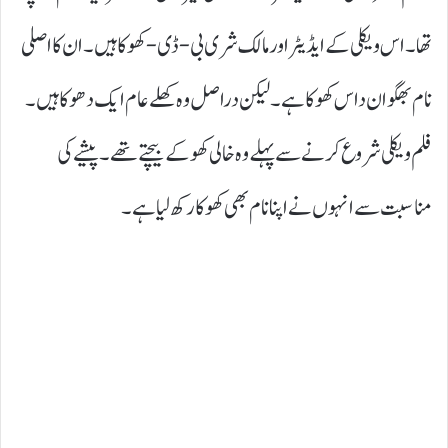
تھا۔ اس ویکلی کے ایڈیٹر اور مالک شری بی- ڈی- کھوکا ہیں۔ ان کا اصلی
نام بھگوان داس کھوکا ہے۔ لیکن دراصل وہ کھلے عام ایک دھوکا ہیں۔
فلم ویکلی شروع کرنے سے پہلے وہ خالی کھوکے بیچتے تھے۔ پیشے کی
مناسبت سے انہوں نے اپنا نام بھی کھوکا رکھ لیا ہے۔