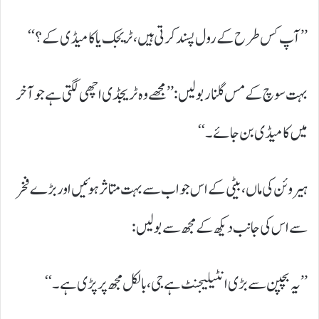
’’آپ کس طرح کے رول پسند کرتی ہیں، ٹریجک یا کامیڈی کے؟‘‘
بہت سوچ کے مس گلنار بولیں: ’’مجھے وہ ٹریجڈی اچھی لگتی ہے جو آخر
میں کامیڈی بن جائے۔‘‘
ہیروئن کی ماں، بیٹی کے اس جواب سے بہت متاثر ہوئیں اور بڑے فخر
سے اس کی جانب دیکھ کے مجھ سے بولیں:
’’یہ بچپن سے بڑی انٹیلیجنٹ ہے جی، بالکل مجھ پر پڑی ہے۔‘‘