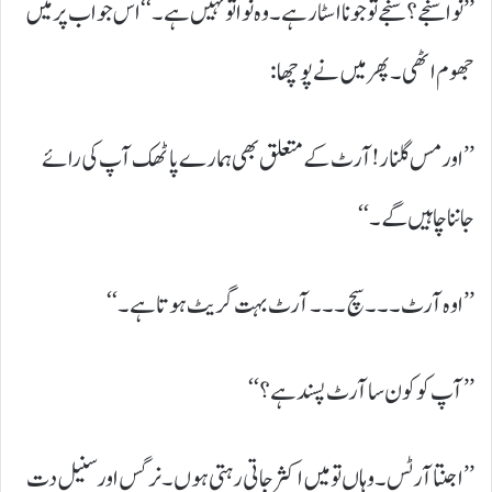
’’نوا سنجے؟ سنجے تو جونا اسٹار ہے۔ وہ نوا تو نہیں ہے۔‘‘ اس جواب پر میں
جھوم اٹھی۔ پھر میں نے پوچھا:
’’اور مس گلنار! آرٹ کے متعلق بھی ہمارے پاٹھک آپ کی رائے
جاننا چاہیں گے۔‘‘
’’اوہ آرٹ۔۔۔ سچ ۔۔۔آرٹ بہت گریٹ ہوتا ہے۔‘‘
’’آپ کو کون سا آرٹ پسند ہے؟‘‘
’’اجنتا آرٹس۔ وہاں تو میں اکثر جاتی رہتی ہوں۔ نرگس اور سنیل دت