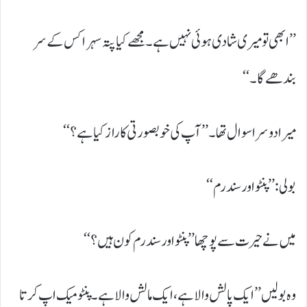
’’ابھی تو میری شادی ہوئی نہیں ہے۔ مجھے کیا پتہ سہرا کس کے سر
بندھے گا۔‘‘
میرا دوسرا سوال تھا۔ ’’آپ کی خوبصورتی کا راز کیا ہے؟‘‘
بولی: ’’پنٹو اور سندرم‘‘
میں نے حیرت سے پوچھا ’’پنٹو اور سندرم کون ہیں؟‘‘
وہ بولیں ’’ایک پالش والا ہے، ایک مالش والا ہے۔ پنٹو میک اپ کرتا