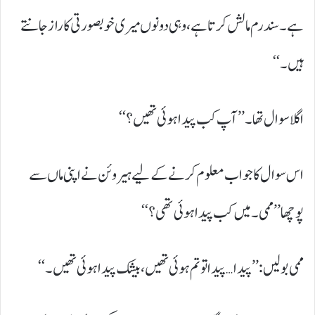
ہے۔ سندرم مالش کرتا ہے، وہی دونوں میری خوبصورتی کا راز جانتے
ہیں۔‘‘
اگلا سوال تھا۔ ’’آپ کب پیدا ہوئی تھیں؟‘‘
اس سوال کا جواب معلوم کرنے کے لیے ہیروئن نے اپنی ماں سے
پوچھا ’’ممی۔ میں کب پیدا ہوئی تھی؟‘‘
ممی بولیں: ’’پیدا…پیدا تو تم ہوئی تھیں، بیشک پیدا ہوئی تھیں۔‘‘