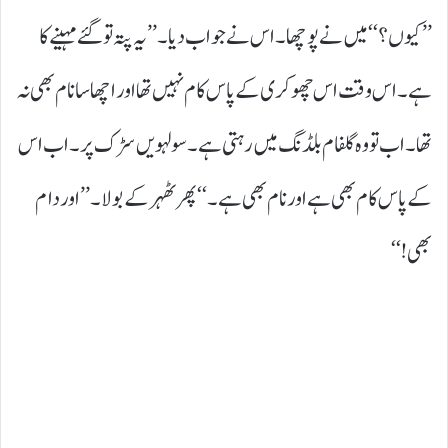
’’کیوں؟‘‘ میں نے پوچھا۔ اس نے جواب دیا۔ ’’یہ پتہ تو گئے مہینے کا
ہے۔ اس وقت اس چھوکری کے پاس کام نہیں تھا اور اچھا سا نام بھی نہ
تھا۔ اب تو وہ گلفام بلڈنگ میں رہتی ہے۔ سولہویں سڑک پر۔ اب اس
کے پاس کام بھی ہے اور نام بھی ہے۔‘‘ پھر ٹھہر کے بولا۔ ’’اور دام
بھی!‘‘