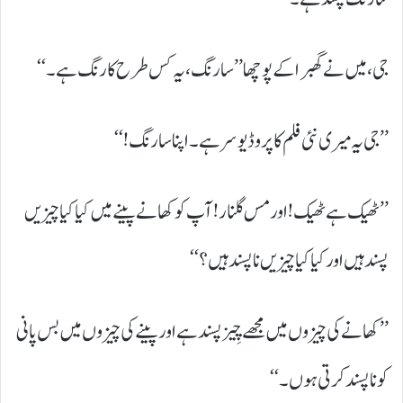
جی، میں نے گھبرا کے پوچھا ’’سارنگ، یہ کس طرح کا رنگ ہے۔‘‘
’’جی یہ میری نئی فلم کا پروڈیوسر ہے۔ اپنا سارنگ!‘‘
’’ٹھیک ہے ٹھیک! اور مس گلنار! آپ کو کھانے پینے میں کیا کیا چیزیں
پسند ہیں اور کیا کیا چیزیں ناپسند ہیں؟‘‘
’’کھانے کی چیزوں میں مجھے چِیز پسند ہے اور پینے کی چیزوں میں بس پانی
کو ناپسند کرتی ہوں۔‘‘