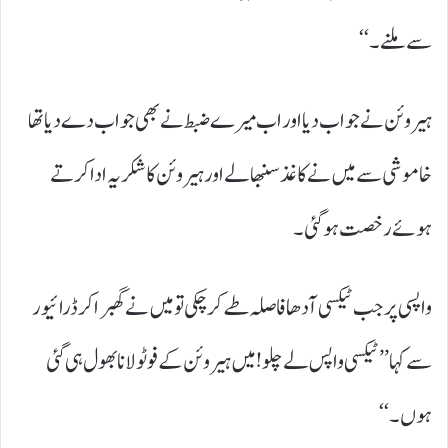
سے ملنے۔‘‘
ہیروئن نے جواب دیا اور اب میرے ضبط نے بھی جواب دے دیا تھا
خاموشی سے میں نے کاغذ سنبھالے اور ہیروئن کاشکریہ ادا کرتے
ہوئے رخصت ہوگئی۔
واپسی پر جب ٹیکسی آدھا فاصلہ طے کرچکی تو میں نے گھبراکر ڈرائیور
سے کہا ’’ٹیکسی واپس لے چلو! میں ہیروئن کے فوٹو لانا بھول ہی گئی
ہوں۔‘‘