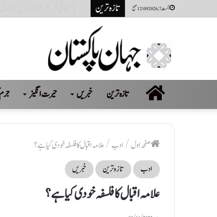
تازہ ترین
پاکستانی کرکٹر حمزہ نذر پر 2 سال کی پابندی اور 10 لاکھ روپےکا جرمانہ عائد
اگست 7, 2026 12:09 صبح
صفحہ
تازہ ترین
خبریں
حیرت انگیز
جرم 
اول
صفحہ اول
/
ادب
/
علامہ اقبال کا فلسفہ خودی کیا ہے ؟
ادب
تازہ ترین
خبریں
علامہ اقبال کا فلسفہ خودی کیا ہے ؟