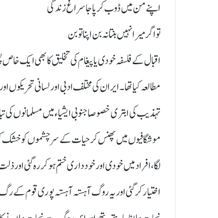
اپنے من میں ڈوب کر پا جا سراغ زندگی
تو اگر میرا نہیں بنتا نہ بن اپنا تو بن
اقبال کے فلسفہ خودی یا پیغام کی تخلیق کا بھی ایک خاص 
مطالعہ کیا تھا۔ ایران کی مختلف ادبی اور لسانی تحریکوں اور 
تہذیب کی ابتری خصوصا جنوبی ایشیاء میں مسلمانوں کی تب
موشگافیوں میں پھنس کر حیات کے سر چشموں کو خشک کر دیا
لگا، افراد میں خودی اور خود داری ختم ہوکر رہ گئی اور
اختیار کر گئی اور یہ روگ آہستہ آہستہ پوری قوم کے ر