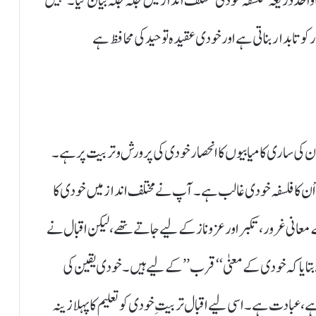
د ذریعہ’ فلسفہ خودی‘ مختلف انداز میں جگہ جگہ بیان کیا ۔کہیں
ار کو تابدار بناتی ہے اور خودی عقیدہ توحید کی محافظ ہے
سان کی ساری کامیابیوں کا انحصار خودی کی پرورش و تربیت پر ہے۔
ں اْن کا فلسفہ خودی غالب ہے۔آپ نے مختلف انداز میں خودی کا
عانی غرور،تکبر اور عز و ناز کے لیے جاتے تھے،لیکن اقبال نے
نے بتایا کہ خودی کے معنیٰ‘‘قرب’’کے لیے ہیں۔خودی یقین کی
عبادت ہے۔اسی لیے اقبال تربیتِ خودی کو تعلیم کا پہلا زینہ