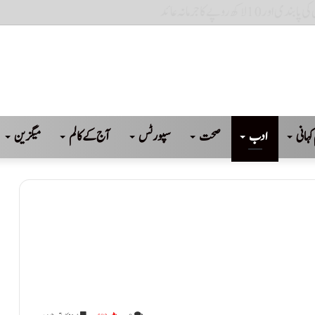
کہانی
ادب
صحت
سپورٹس
آج کے کالم
میگزین