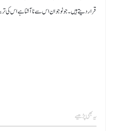
قرار دیتے ہیں۔ جو نوجوان اس سے نا آشنا ہے اس کی ترب
یہ بھی پڑھیے