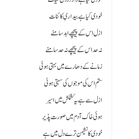
خودی کیا ہے بیداریِ کائنات
ازل اس کے پیچھے ابد سامنے
نہ حد اس کے پیچھے نہ حد سامنے
زمانے کے دھارے میں بہتی ہوئی
ستم اس کی موجوں کی سہتی ہوئی
ازل سے ہے یہ کشمکش میں اسیر
ہوئی خاک آدم میں صورت پذیر
خودی کا نشیمن ترے دل میں ہے