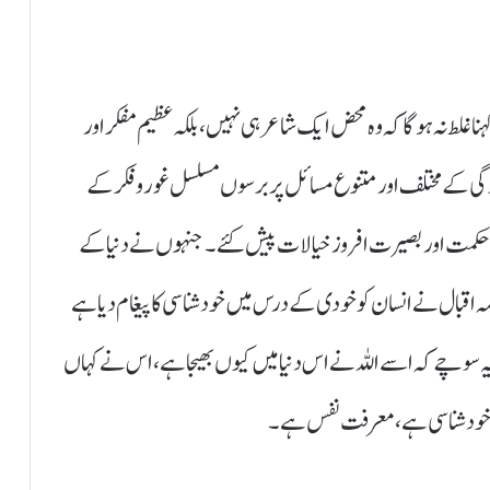
 غلط نہ ہو گا کہ وہ محض ایک شاعر ہی نہیں، بلکہ عظیم مفکر اور
گی کے مختلف اور متنوع مسائل پر برسوں مسلسل غور وفکر کے
ازحکمت اور بصیرت افروز خیالات پیش کئے۔جنہوں نے دنیا کے
قبال نے انسان کو خودی کے درس میں خود شناسی کا پیغام دیاہے
ہ سوچے کہ اسے اللہ نے اس دنیا میں کیوں بھیجا ہے ،اس نے کہاں
دی خود شناسی ہے، معرفت نفس ہے۔