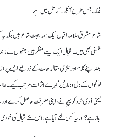
فلک جس طرح آنکھ کے تل میں ہے
شاعر مشرق علامہ اقبال ایک ہمہ جہت شاعر ہیں بلکہ یہ کہنا
فلسفی بھی ہیں۔اقبال ایک ایسے مفکر ہیں جنہوں نے زند
بعد اپنے کلام اور نثری مقالہ جات کے ذریعے ایسے پر
لوگوں کے دل و دماغ پر گہرے اثرات مرتب کیے۔ علامہ ا
یعنی آدمی خود کو پہچانے، اپنی معرفت حاصل کرے اور ی
جانا ہے؟اور یہ کس لئے آیا ہے، اس لئے اقبال کی خو