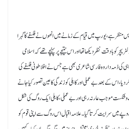
پس منظر ہے، یورپ میں قیام کے زمانے میں انھوں نے فلسفے کا گہرا
لٹریچر کو بادقت نظر دیکھا تھا اور اس نتیجے پر پہنچے تھے کہ اسلامی
اہی کی ذمہ دار وہ فارسی شاعری بھی ہے جس نے افلاطونی فلسفے کی
، اس کے بعد بے عملی اور کاہلی کو زندگی کا عین تصور کیا جانے
 ذلت و شکست موجب عار نہ رہی اور بے عملی،کاہلی ایک روگ کی شکل
گ و پے میں سرایت کرتا گیا۔ علامہ اقبال اس روگ سے اپنی قوم کو