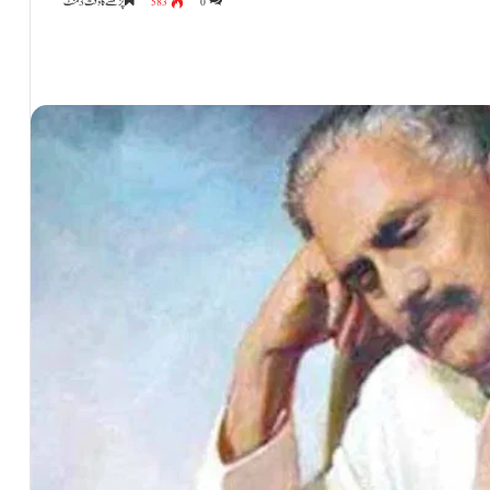
0
583
پڑھنے کا وقت 3 منٹ