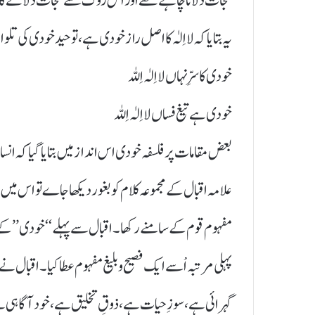
نجات دلانا چاہتے تھے اور اس روگ سے نجات دلانے کا واح
یہ بتایا کہ لااِلٰہ کا اصل راز خودی ہے، توحید خودی کی تلو
خودی کا سرِّ نہاں لااِلٰہ اِللہ
خودی ہے تیغ فساں لااِلٰہ اِللہ
بعض مقامات پر فلسفہ خودی اس انداز میں بتایا گیا کہ ان
علامہ اقبال کے مجموعہ کلام کو بغور دیکھا جاے تو اس می
مفہوم قوم کے سامنے رکھا۔ اقبال سے پہلے‘‘خودی ’’کے م
پہلی مرتبہ اْسے ایک فصیح و بلیغ مفہوم عطا کیا۔اقبال 
گہرائی ہے،سوزِ حیات ہے،ذوقِ تخلیق ہے،خود آگاہی ہے،