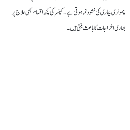
پلمونری بیماری کی نشوونما ہوتی ہے۔ کینسر کی کچھ اقسام بھی علاج پر
بھاری اخراجات کا باعث بنتی ہیں۔