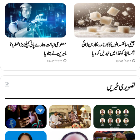
چینی سائنسدانوں کا کارنامہ، کاربن ڈائی
مصنوعی ذہانت ہمارے پانی کیلئے بڑا خطرہ؟
آکسائیڈ کو غذا میں تبدیل کردیا
ماہرین نے بتا دیا
18/07/2025
19/07/2025
تصویری خبریں