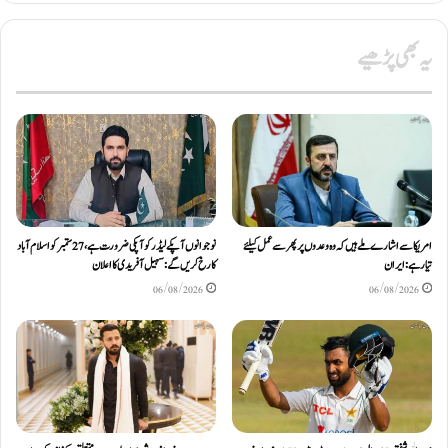
یہ بھی پڑھیے
امریکا سے اشارے ملے ہیں کہ وہ وعدوں پر پھر سے عمل کیلئے
نوجوانوں آپکے لیڈر کو آپکی ضرورت ہے، 27 ستمبر کو اسلام آباد
تیار ہے: ایران
کا رخ کریں گے: سہیل آفریدی کا اعلان
06/08/2026
06/08/2026