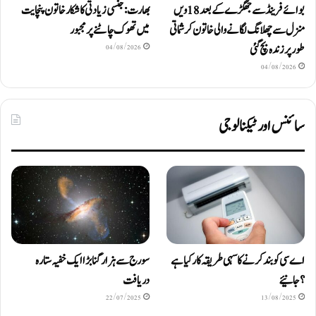
بوائے فرینڈ سے جھگڑے کے بعد 18 ویں
بھارت: جنسی زیادتی کا شکار خاتون پنچایت
منزل سے چھلانگ لگانے والی خاتون کرشماتی
میں تھوک چاٹنے پر مجبور
طور پر زندہ بچ گئی
04/08/2026
04/08/2026
سائنس اور ٹیکنالوجی
اے سی کو بند کرنے کا سہی طریقہ کار کیا ہے
سورج سے ہزار گنا بڑا ایک خفیہ ستارہ
؟ جانیئے
دریافت
22/07/2025
13/08/2025