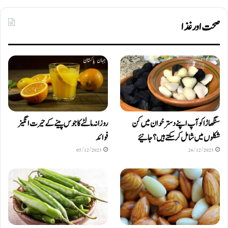
صحت اور غذا
سنگھاڑا کو آپ اپنے دستر خوان میں کن
روزانہ مالٹے کا جوس پینے کے حیرت انگیز
شکلوں میں شامل کرسکتے ہیں ؟ جانیئے
فوائد
05/12/2025
26/12/2025