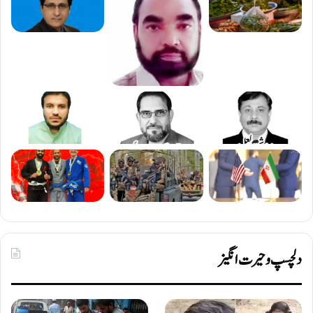
دلچسپ و حیرت انگیز