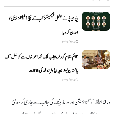
پی سی بی نے نیشنل چیمپئنز کپ کے میچ آفیشلز پینل کا
اعلان کر دیا
07/08/2026
قائم مقام گورنر پنجاب ملک محمد احمد خاں سے کونسل آف
پاکستان نیوز پیپر ایڈیٹرزوفد کی ملاقات
07/08/2026
ورلڈ ہیلتھ آرگنائزیشن اور ورلڈ بینک کی جانب سے جاری کردہ نئی