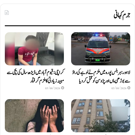
جرم کہانی
لاہور: ہربنس پورہ میں ملزم نے لوہے کی راڈ
کراچی: قیوم آباد میں ڈیڑھ سال کی بچی سے
سے بوڑھی ماں اور پڑوسن کو قتل کر دیا
مبینہ زیادتی کا ملزم گرفتار
05/08/2026
05/08/2026