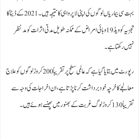
بہت سی بیماریاں لوگوں کی اپنی لاپرواہی کا نتیجہ ہیں۔ 2021 کے ڈیٹا کا
تجزیہ کوویڈ19 وبائی امراض کے ممکنہ طویل مدتی اثرات کو مدنظر
نہیں رکھتا ہے۔
رپورٹ میں بتایا گیا ہے کہ عالمی سطح پر تقریباً 200 کروڑ لوگوں کو علاج
معالجے کا خرچہ خود برداشت کرنا پڑتا ہے، ان اخراجات کی وجہ سے
تقریباً 130 کروڑ لوگ غربت کے بھنور میں پھنسے ہوئے ہیں۔