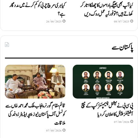
کیا آپ بھی بھیگے باداموں کا چھلکا اتار کر
کیا ہری مرچ چربی کو کم کرنے میں مددگار
کھاتے ہیں؟ تو فوراً یہ عمل روک دیں
ہے؟
26/06/2025
08/07/2025
پاکستان سے
پی سی بی نے نیشنل چیمپئنز کپ کے میچ
قائم مقام گورنر پنجاب ملک محمد احمد خاں سے
آفیشلز پینل کا اعلان کر دیا
کونسل آف پاکستان نیوز پیپر ایڈیٹرزوفد کی
ملاقات
07/08/2026
07/08/2026