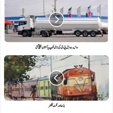
روس سے ایل پی جی کی بڑی کھیپ پاکستان پہنچ گئی
بڈھا اور ٹکٹ کلکٹر