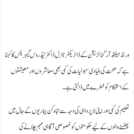
ورلڈ ہیلتھ آرگنائزیشن کے ڈائریکٹر جنرل ڈاکٹر ٹیڈروس گیبریئس کا کہنا
ہے کہ صحت کی بنیادی سہولیات کی کمی بھی معاشروں اور معیشتوں
کے استحکام کو خطرے میں ڈالتی ہے۔
تعلیم کی کمی اور اپنی لاپرواہی کی وجہ سے تباہ کن بیماریوں کے جال میں
پھنسنے والوں کے لیے حکومتوں کو خصوصی آگاہی مہم چلانے کی