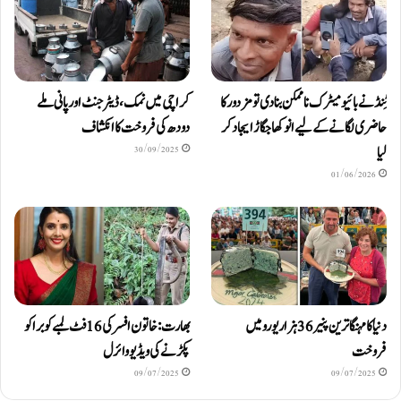
ٹِنڈ نے بائیومیٹرک ناممکن بنا دی تو مزدور کا
کراچی میں نمک، ڈیٹرجنٹ اور پانی ملے
حاضری لگانے کے لیے انوکھا جگاڑ ایجاد کر
دودھ کی فروخت کا انکشاف
لیا
30/09/2025
01/06/2026
دنیا کا مہنگا ترین پنیر 36 ہزار یورو میں
بھارت: خاتون افسر کی 16 فٹ لمبے کوبرا کو
فروخت
پکڑنے کی ویڈیو وائرل
09/07/2025
09/07/2025