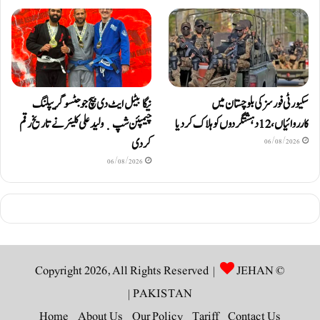
سکیورٹی فورسز کی بلوچستان میں
نیگا بیٹل ایٹ دی بیچ جوجٹسو گریپلنگ
کارروائیاں، 12 دہشتگردوں کو ہلاک کردیا
چیمپئن شپ ٜ ولید علی کلیئر نے تاریخ رقم
کر دی
06/08/2026
06/08/2026
JEHAN
© Copyright 2026, All Rights Reserved |
|
PAKISTAN
Home
About Us
Our Policy
Tariff
Contact Us