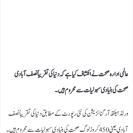
عالمی ادارہ صحت نے انکشاف کیا ہے کہ دنیا کی تقریباً نصف آبادی
صحت کی بنیادی سہولیات سے محروم ہیں۔
ورلڈ ہیلتھ آرگنائزیشن کی نئی رپورٹ کے مطابق دنیا کی تقریباً نصف
آبادی یعنی 450 کروڑ لوگ صحت کی بنیادی سہولیات سے محروم ہیں۔