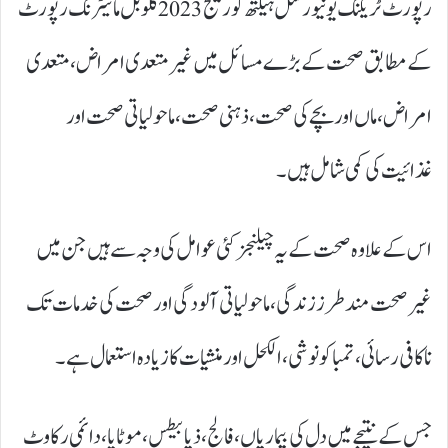
رپورٹ ٹریکنگ یونیورسل ہیلتھ کوریج 2023 گلوبل مانیٹرنگ رپورٹ
کے مطابق صحت کے بڑے مسائل میں غیر متعدی امراض، متعدی
امراض، ماں اور بچے کی صحت، ذہنی صحت، ماحولیاتی صحت اور
غذائیت کی کمی شامل ہیں۔
اس کے علاوہ صحت کے یہ چیلنجز کئی عوامل کی وجہ سے ہیں جن میں
غیر صحت مند طرز زندگی، ماحولیاتی آلودگی اور صحت کی خدمات تک
ناکافی رسائی، تمباکو نوشی، الکحل اور منشیات کا زیادہ استعمال ہے ۔
جس کے نتیجے میں دل کی بیماریاں، فالج، ذیابیطس، موٹاپا، دائمی رکاوٹ