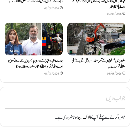
عبداللّٰہ شفیق 49 سال بعد ویسٹ انڈیز میں 150 رنز بنانے
رجب بٹ نے اپنی ہوش رُبا دولت سے متعلق انکشاف کردیا
والے پاکستانی بیٹر
06/08/2026
06/08/2026
سلوان میں فلسطینیوں کے گھر مسمار، اسرائیلی وکیل نے نسلی
بھارت: طلبہ احتجاج کے دوران پولیس وین کے سامنے کھڑی
صفائی قرار دے دیا
ہونے والی لڑکی ہراسانی کا شکار، مقدمہ درج نہ ہوسکا
06/08/2026
06/08/2026
جواب دیں
تبصرہ کرنے سے پہلے آپ کا
لاگ ان
ہونا ضروری ہے۔