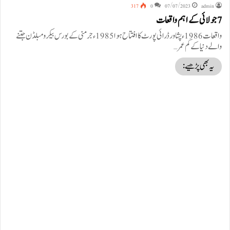
317
0
07/07/2023
admin
7 جولائی کے اہم واقعات
واقعات 1986ء پشاور ڈرائی پورٹ کا افتتاح ہوا 1985ء جرمنی کے بورس بیکر ومبلڈن جتنے
والے دنیا کے کم عمر…
یہ بھی پڑھیے: