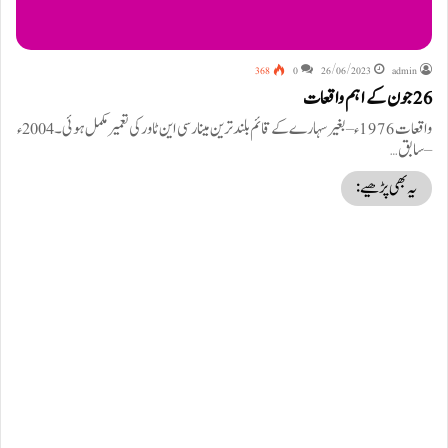
368
0
26/06/2023
admin
26 جون کے اہم واقعات
واقعات 1976ء – بغیر سہارے کے قائم بلند ترین مینار سی این ٹاور کی تعمیر مکمل ہوئی۔ 2004ء
– سابق…
یہ بھی پڑھیے: