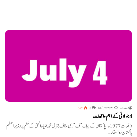
367
0
04/07/2023
admin
4 جولائی کے اہم واقعات
واقعات 1977ء – پاکستان کے چیف آف آرمی سٹاف جنرل محمد ضیاء الحق کے حکم پر وزیر اعظم
پاکستان ذوالفقار…