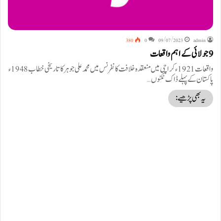
380
0
09/07/2023
admin
9 جولائی کے اہم واقعات
واقعات 1921ء کراچی میں منعقدہ خلافت کانفرنس میں محمد علی جوہر کا تاریخی خطاب 1948ء
پاکستان کے پہلے ڈاک ٹکٹوں…
یہ بھی پڑھیے: