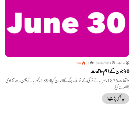
360
0
30/06/2023
admin
30 جون کے اہم واقعات
واقعات 1876ء سربیا نے ترکی کے خلاف جنگ کا اعلان کیا 1894ء کوریا نے چین سے آزادی
کا اعلان کیا…
یہ بھی پڑھیے: