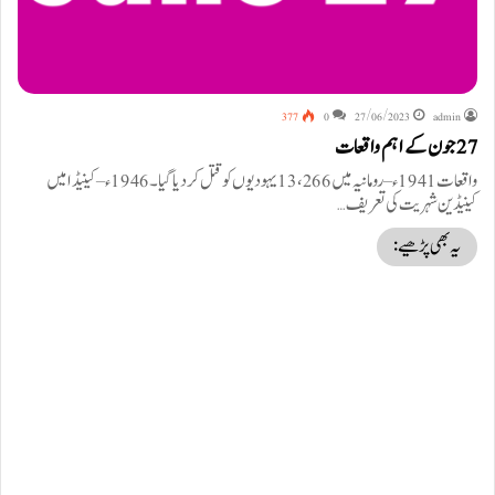
377
0
27/06/2023
admin
27 جون کے اہم واقعات
واقعات 1941ء – رومانیہ میں 13،266 یہودیوں کو قتل کر دیا گیا۔ 1946ء – کینیڈا میں
کینیڈین شہریت کی تعریف…
یہ بھی پڑھیے: