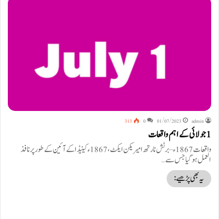
313
0
01/07/2023
admin
1 جولائی کے اہم واقعات
واقعات 1867ء – برٹش نارتھ امیریکن ایکٹ، 1867ء کینیڈا کے آئین کے طور پر نافذ
العمل ہو گیا جس سے…
یہ بھی پڑھیے: