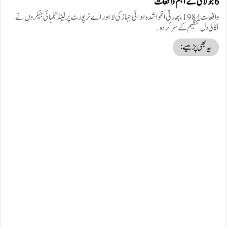
6 جولائی کے اہم واقعات
واقعات 1984ء بھارتی اغواشدہ ہوائی جہاز کی لاہور اے ئرپورٹ پر لینڈنگہائی جیکروں نے
اکالی دل تنظیم کے سر کردہ…
یہ بھی پڑھیے: