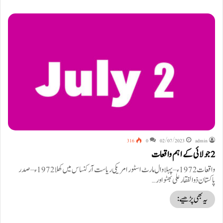
316
0
02/07/2023
admin
2 جولائی کے اہم واقعات
واقعات 1972ء – پہلا وال مارٹ اسٹور امریکی ریاست آرکنساس میں کھلا 1972ء – صدر
پاکستان ذوالفقار علی بھٹو اور…
یہ بھی پڑھیے: