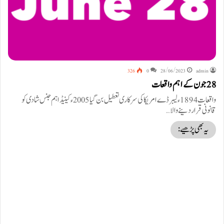
326
0
28/06/2023
admin
28 جون کے اہم واقعات
واقعات 1894ء لیبر ڈے امریکا کی سرکاری تعطیل بن گیا 2005ء کینیڈا ہم جنس شادی کو
قانونی قرار دینے والا…
یہ بھی پڑھیے: