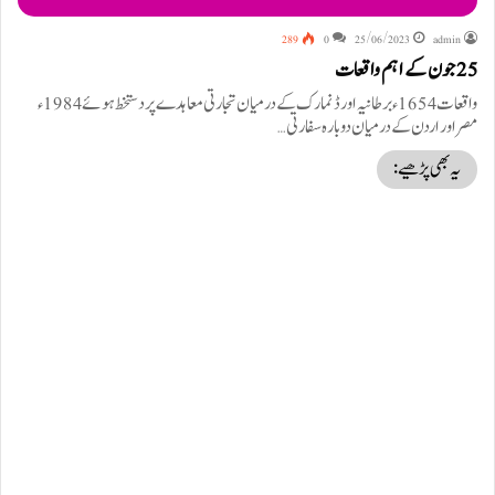
289
0
25/06/2023
admin
25 جون کے اہم واقعات
واقعات 1654ء برطانیہ اور ڈنمارک کے درمیان تجارتی معاہدے پر دستخط ہوئے 1984ء
مصر اور اردن کے درمیان دوبارہ سفارتی…
یہ بھی پڑھیے: