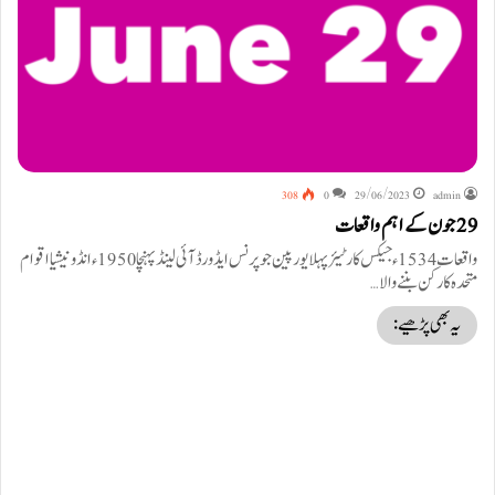
308
0
29/06/2023
admin
29 جون کے اہم واقعات
واقعات 1534ء جیکس کارٹیئر پہلا یورپین جو پرنس ایڈورڈ آئی لینڈ پہنچا 1950ء انڈونیشیا اقوام
متحدہ کا رکن بننے والا…
یہ بھی پڑھیے: