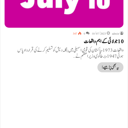
347
0
10/07/2023
admin
10 جولائی کے اہم واقعات
واقعات 1973ء پاکستان کی قومی اسمبلی میں بنگلہ دیش کو تسلیم کرنے کی قرارداد پاس
ہوئی 1947ءبرطانوی وزیر اعظم نے…
یہ بھی پڑھیے: