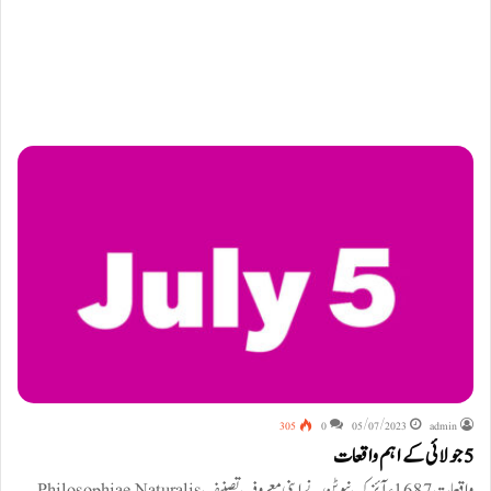
305
0
05/07/2023
admin
5 جولائی کے اہم واقعات
واقعات 1687ء آئزک نیوٹن نے اپنی معروف تصنیف Philosophiae Naturalis