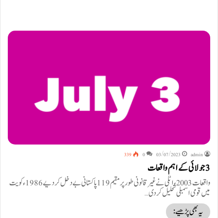
339
0
03/07/2023
admin
3 جولائی کے اہم واقعات
واقعات 2003ء اٹلی نے غیر قانونی طور پر مقیم 119پاکستانی بے دخل کردیے 1986ء کویت
میں قومی اسمبلی تحلیل کردی…
یہ بھی پڑھیے: