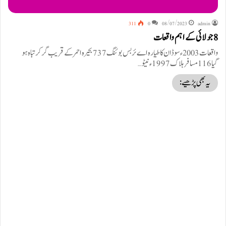
311
0
08/07/2023
admin
8 جولائی کے اہم واقعات
واقعات 2003ء سوڈان کا طیارہ اے ئربس بوئنگ 737بحیرہ احمر کے قریب گر کرتباہ ہو
گیا 116مسافر ہلاک 1997ء نیٹو…
یہ بھی پڑھیے: