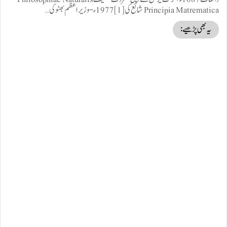
Principia Matrematica شائع کی [1] 1977ء -وزیر اعظم بھٹو کی…
یہ بھی پڑھیے: