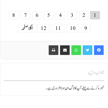
8
7
6
5
4
3
2
1
9
10
11
12
اگلا صفحہ
Print
Share via Email
WhatsApp
Twitter
Facebook
جواب دیں
تبصرہ کرنے سے پہلے آپ کا
لاگ ان
ہونا ضروری ہے۔