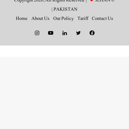
JEHAN
© Copyright 2026, All Rights Reserved |
|
PAKISTAN
Home
About Us
Our Policy
Tariff
Contact Us
Instagram
YouTube
LinkedIn
Twitter
Facebook