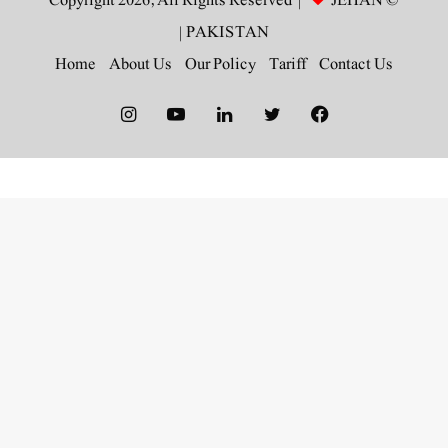
JEHAN
© Copyright 2026, All Rights Reserved |
|
PAKISTAN
Home
About Us
Our Policy
Tariff
Contact Us
Instagram
YouTube
LinkedIn
Twitter
Facebook