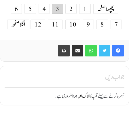
پچھلا صفحہ
1
2
3
4
5
6
7
8
9
10
11
12
اگلا صفحہ
Print
Share via Email
WhatsApp
Twitter
Facebook
جواب دیں
تبصرہ کرنے سے پہلے آپ کا
لاگ ان
ہونا ضروری ہے۔