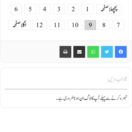
پچھلا صفحہ
1
2
3
4
5
6
7
8
9
10
11
12
اگلا صفحہ
Print
Share via Email
WhatsApp
Twitter
Facebook
جواب دیں
تبصرہ کرنے سے پہلے آپ کا
لاگ ان
ہونا ضروری ہے۔