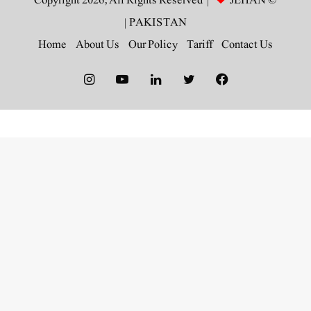
JEHAN
© Copyright 2026, All Rights Reserved |
|
PAKISTAN
Home
About Us
Our Policy
Tariff
Contact Us
Instagram
YouTube
LinkedIn
Twitter
Facebook