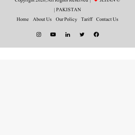
JEHAN
© Copyright 2026, All Rights Reserved |
|
PAKISTAN
Home
About Us
Our Policy
Tariff
Contact Us
Instagram
YouTube
LinkedIn
Twitter
Facebook