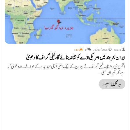
149
0
30/03/2025
admin
ایران بحر ہند میں امریکی اڈے کو نشانہ بنائے گا، ٹیلی گراف کا دعویٰ
انگریزی روزنامہ ٹیلی گراف نے ایران کے ایک اعلیٰ فوجی عہدیدار کے حوالے سے دعوی کیا
ہے کہ تہران کسی…
یہ بھی پڑھیے: