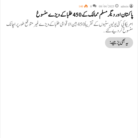
140
0
08/04/2025
admin
پاکستان اور دیگر مسلم ممالک کے 450 طلبا کے ویزے منسوخ
امریکا کی کئی یونیورسٹیوں کے تقریباً 450 بین الاقوامی طلبا کے ویزے غیر متوقع طور پر اچانک
منسوخ کردیے گئے…
یہ بھی پڑھیے: