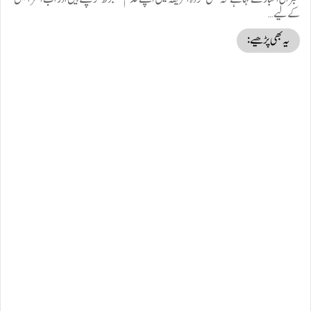
کے لیے…
یہ بھی پڑھیے: