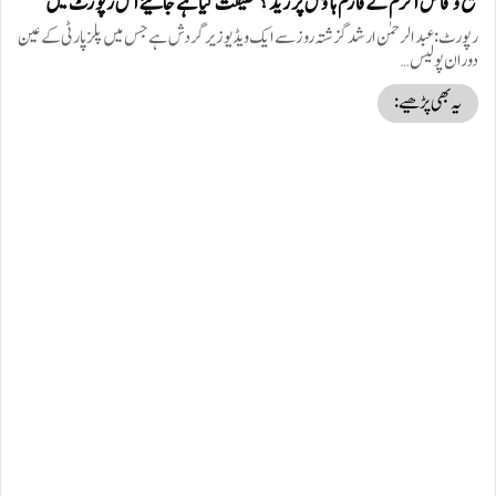
شیخ وقاص اکرم کے فارم ہاؤس پر ریڈ ؟ حقیقت کیا ہے جانیئے اس رپورٹ میں
رپورٹ: عبد الرحمٰن ارشد گزشتہ روز سے ایک ویڈیو زیر گردش ہے جس میں پلز پارٹی کے عین
دوران پولیس…
یہ بھی پڑھیے: