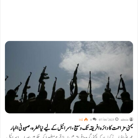
142
0
07/04/2025
admin
یمنی مزاحمت کا دائرہ افریقہ تک وسیع، اسرائیل کے لیے نیا خطرہ، صہیونی اخبار
عبرانی اخبار نے کہا ہے کہ یمنی گروہ افریقہ میں اپنے قدم مضبوط کرچکے ہیں اور اب اسرائیل