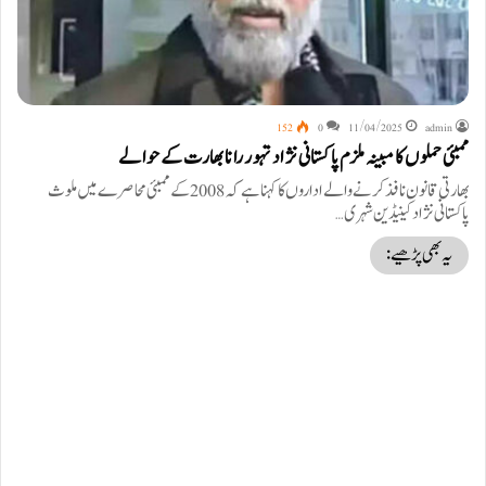
152
0
11/04/2025
admin
ممبئی حملوں کا مبینہ ملزم پاکستانی نژاد تہور رانا بھارت کے حوالے
بھارتی قانون نافذ کرنے والے اداروں کا کہنا ہے کہ 2008 کے ممبئی محاصرے میں ملوث
پاکستانی نژاد کینیڈین شہری…
یہ بھی پڑھیے: