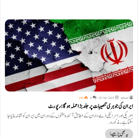
150
0
03/04/2025
admin
ایران کی جوہری تنصیبات پر جلد بڑا حملہ ہو گا : رپورٹ
امریکی اور اسرائیلی ذمے داران کے مطابق آئندہ ہفتوں کے دوران میں ایران کو نشانہ بنایا جا
سکتا ہے۔ مذکورہ…
یہ بھی پڑھیے: