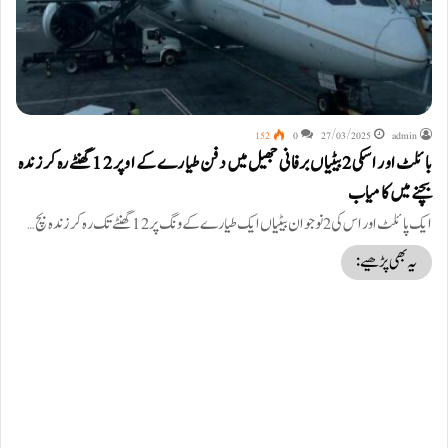
152
0
27/03/2025
admin
بائلٹ اور اسکی 2 بیٹیاں برفانی جھیل میں دفن طیارے کے اوپر 12 گھنٹے رہ کر زندہ
بچنے میں کامیاب
ایک پائلٹ اور اس کی 2 نوجوان بیٹیاں ایک طیارے کے ونگ پر 12 گھنٹے تک رہ کر زندہ بچ…
یہ بھی پڑھیے: