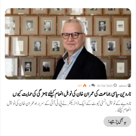
157
0
03/04/2025
admin
ناروین سیاسی جماعت کی عمران خان کی نوبل انعام کیلئے نامزگی کی حمایت کیوں
ناروے کے نوبیل انسٹی ٹیوٹ کے ایک ڈائریکٹر نے پی ٹی آئی کے سربراہ عمران خان کی نوبیل
انعام کیلئے…
یہ بھی پڑھیے: