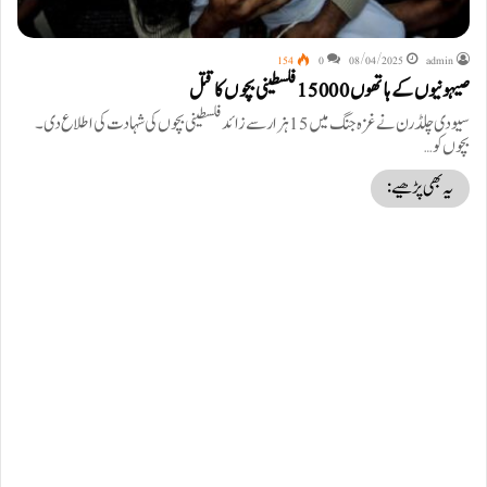
154
0
08/04/2025
admin
صیہونیوں کے ہاتھوں 15000 فلسطینی بچوں کا قتل
سیو دی چلڈرن نے غزہ جنگ میں 15 ہزار سے زائد فلسطینی بچوں کی شہادت کی اطلاع دی۔
بچوں کو…
یہ بھی پڑھیے: