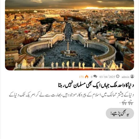
171
0
03/04/2025
admin
دنیا کا واحد ملک جہاں ایک بھی مسلمان نہیں رہتا
دنیا کے بیشتر ممالک میں اسلام کے پیروکار موجود ہیں، بھارت سے لے کر امریکہ تک دنیا کے
چپے چپے…
یہ بھی پڑھیے: