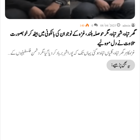
140
0
08/04/2025
admin
گھر تباہ، شہر تباہ، مگر حوصلہ بلند، غزہ کے نوجوان کی بالکونی میں بیٹھ کر خوبصورت
تلاوت نے دل موہ لیے
غزہ کا ہر گھر تباہ، گلیاں تباہ ہوگئی یہاں تک کہ پورا شہر برباد کردیا گیا مگر دشمن فلسطینیوں کے…
یہ بھی پڑھیے: