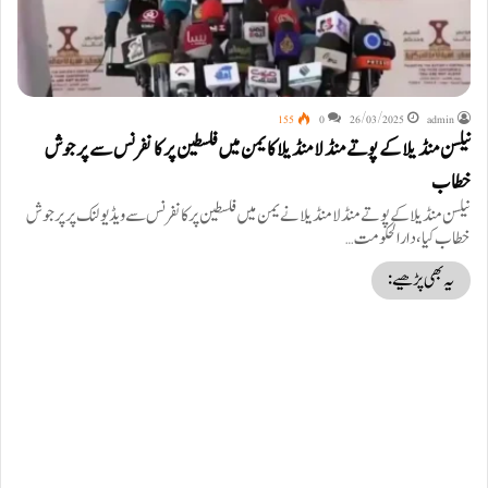
155
0
26/03/2025
admin
نیلسن منڈیلا کے پوتے منڈلا منڈیلا کا یمن میں فلسطین پر کانفرنس سے پرجوش
خطاب
نیلسن منڈیلا کے پوتے منڈلا منڈیلا نے یمن میں فلسطین پر کانفرنس سے ویڈیو لنک پر پرجوش
خطاب کیا، دارالحکومت…
یہ بھی پڑھیے: