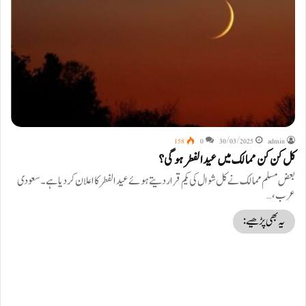
158
0
30/03/2025
admin
کل کن کن ممالک میں عیدالفطر ہو گی؟
بعض مسلم ممالک نے کل شوال کی یکم قرار دیتے ہوئے عید الفطر کا اعلان کر دیا ہے۔ سعودی
عرب،…
یہ بھی پڑھیے: