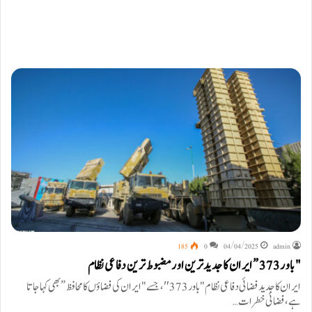
185
0
04/04/2025
admin
"باور373” ایران کا جدیدترین اور مضبوط ترین دفاعی نظام
ایران کا جدید فضائی دفاعی نظام "باور 373″، جسے "ایران کی فضاؤں کا محافظ” بھی کہا جاتا
ہے، فضائی خطرات…