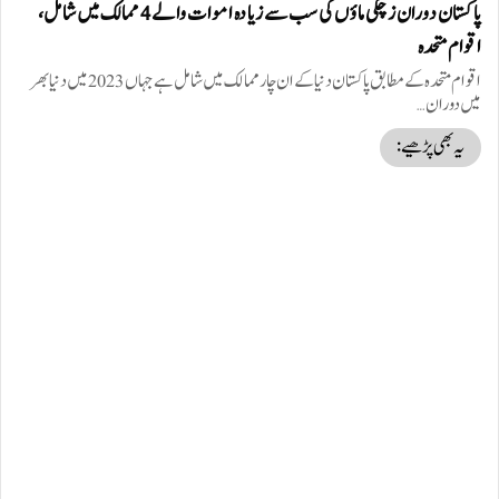
پاکستان دوران زچگی ماؤں کی سب سے زیادہ اموات والے 4 ممالک میں شامل،
اقوام متحدہ
اقوام متحدہ کے مطابق پاکستان دنیا کے ان چار ممالک میں شامل ہے جہاں 2023 میں دنیا بھر
میں دوران…
یہ بھی پڑھیے: