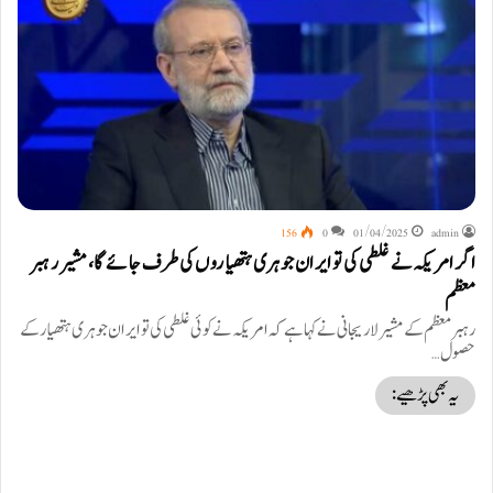
156
0
01/04/2025
admin
اگر امریکہ نے غلطی کی تو ایران جوہری ہتھیاروں کی طرف جائے گا، مشیر رہبر
معظم
رہبر معظم کے مشیر لاریجانی نے کہا ہے کہ امریکہ نے کوئی غلطی کی تو ایران جوہری ہتھیار کے
حصول…
یہ بھی پڑھیے: