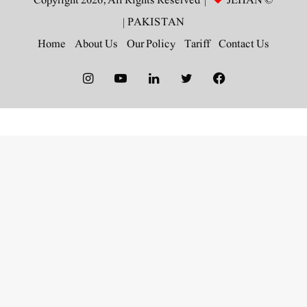
JEHAN
© Copyright 2026, All Rights Reserved |
|
PAKISTAN
Home
About Us
Our Policy
Tariff
Contact Us
Instagram
YouTube
LinkedIn
Twitter
Facebook