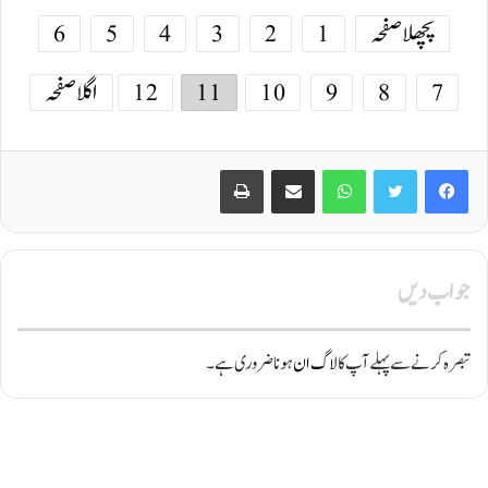
پچھلا صفحہ
1
2
3
4
5
6
7
8
9
10
11
12
اگلا صفحہ
Print
Share via Email
WhatsApp
Twitter
Facebook
جواب دیں
تبصرہ کرنے سے پہلے آپ کا
لاگ ان
ہونا ضروری ہے۔