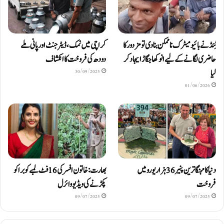
ٹِنڈ نے بائیومیٹرک ناممکن بنا دی تو مزدور کا
کراچی میں نمک، ڈیٹرجنٹ اور پانی ملے
حاضری لگانے کے لیے انوکھا جگاڑ ایجاد کر
دودھ کی فروخت کا انکشاف
لیا
30/09/2025
01/06/2026
دنیا کا مہنگا ترین پنیر 36 ہزار یورو میں
بھارت: خاتون افسر کی 16 فٹ لمبے کوبرا کو
فروخت
پکڑنے کی ویڈیو وائرل
09/07/2025
09/07/2025