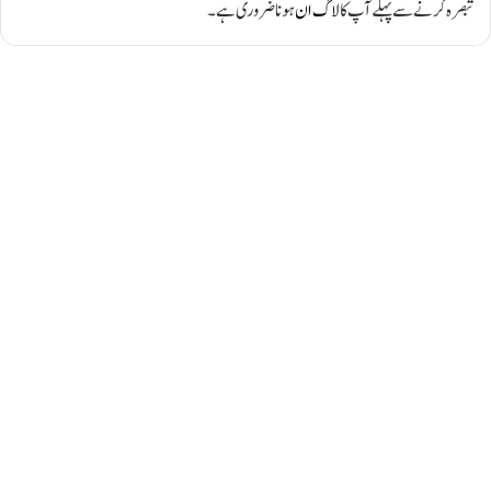
تبصرہ کرنے سے پہلے آپ کا
لاگ ان
ہونا ضروری ہے۔