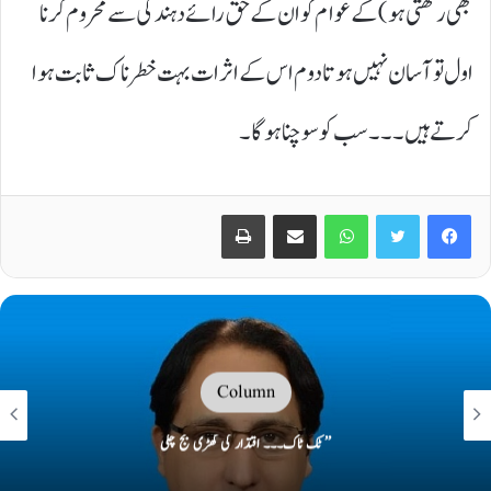
بھی رکھتی ہو) کے عوام کو ان کے حق رائے دہندگی سے محروم کرنا
اول تو آسان نہیں ہوتا دوم اس کے اثرات بہت خطرناک ثابت ہوا
کرتے ہیں۔۔۔ سب کو سوچنا ہو گا۔
Print
Share via Email
WhatsApp
Twitter
Facebook
Column
’’ ٹک ٹاک۔۔۔ اقتدار کی گھڑی بج چکی