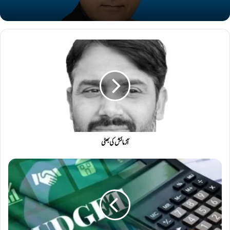
آزمائش کی بھٹی