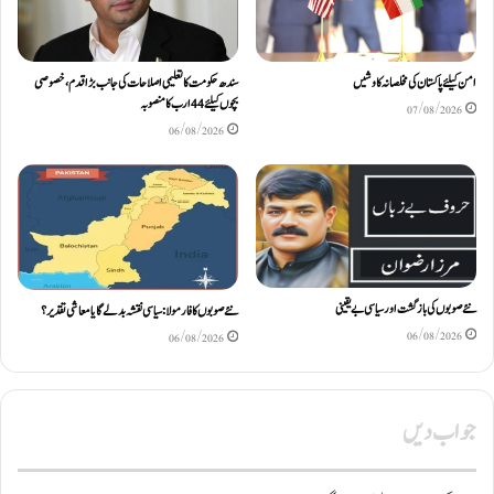
امن کیلئے پاکستان کی مخلصانہ کاوشیں
سندھ حکومت کا تعلیمی اصلاحات کی جانب بڑا قدم، خصوصی
بچوں کیلئے44 ارب کا منصوبہ
07/08/2026
06/08/2026
نئے صوبوں کی بازگشت اور سیاسی بے یقینی
نئے صوبوں کا فارمولا: سیاسی نقشہ بدلے گا یا معاشی تقدیر؟
06/08/2026
06/08/2026
جواب دیں