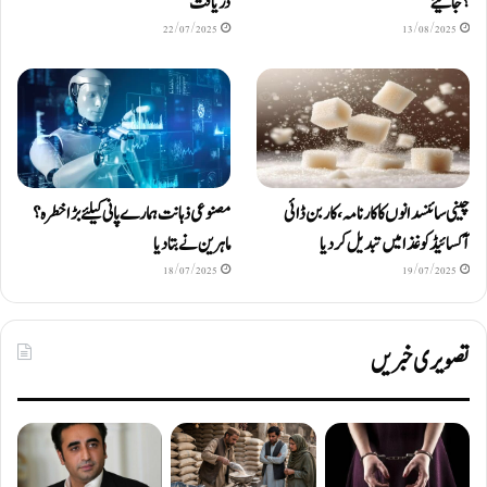
؟ جانیئے
دریافت
22/07/2025
13/08/2025
چینی سائنسدانوں کا کارنامہ، کاربن ڈائی
مصنوعی ذہانت ہمارے پانی کیلئے بڑا خطرہ؟
آکسائیڈ کو غذا میں تبدیل کردیا
ماہرین نے بتا دیا
18/07/2025
19/07/2025
تصویری خبریں