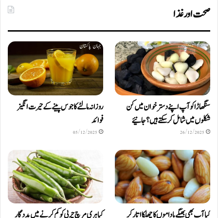
صحت اور غذا
سنگھاڑا کو آپ اپنے دستر خوان میں کن
روزانہ مالٹے کا جوس پینے کے حیرت انگیز
شکلوں میں شامل کرسکتے ہیں ؟ جانیئے
فوائد
05/12/2025
26/12/2025
کیا آپ بھی بھیگے باداموں کا چھلکا اتار کر
کیا ہری مرچ چربی کو کم کرنے میں مددگار