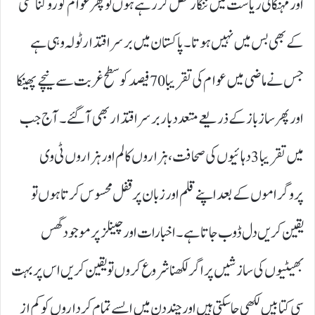
اور مہنگائی ریاست میں ننگا رقص کر رہے ہوں تو پھر عوام کو روکنا کسی
کے بھی بس میں نہیں ہوتا۔ پاکستان میں برسر اقتدار ٹولہ وہی ہے
جس نے ماضی میں عوام کی تقریبا 70فیصد کو سطح غربت سے نیچے پھینکا
اور پھر ساز باز کے ذریعے متعدد بار برسر اقتدار بھی آ گئے۔ آج جب
میں تقریبا 3دہائیوں کی صحافت، ہزاروں کالم اور ہزاروں ٹی وی
پروگراموں کے بعد اپنے قلم اور زبان پر قفل محسوس کرتا ہوں تو
یقین کریں دل ڈوب جاتا ہے۔ اخبارات اور چینلز پر موجود گھس
بھیٹیوں کی سازشیں پر اگر لکھنا شروع کروں تو یقین کریں اس پر بہت
سی کتابیں لکھی جا سکتی ہیں اور چند دن میں ایسے تمام کرداروں کو کم از