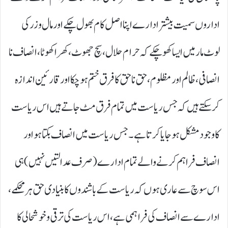
اداروں سمیت بیشتر ادارے اپنا اصل کام بھول چکے اور مال و زر کی
لوٹ مار میں ایسا کھو چکے کہ حرام حلال، سچ جھوٹ، کھرا کھوٹا، انصاف نا
انصافی، ظالم اور مظلوم، حق ناحق کا فرق ختم ہو چکا اور قارئین اندازہ
کر سکتے ہیں کہ جس ریاست میں تمام فرق مٹ جاتے ہیں اس ریاست
کا وجود مشکل ہو جایا کرتا ہے۔ جس ریاست میں انصاف بکتا ہو اور
انصاف فراہم کرنے والے تمام ادارے ( صرف عدالتیں نہیں) ہی
اس سوچ سے عاری ہوں کہ ریاست کے باشندوں کا بنیادی حق ہر محکمے،
ادارے سے انصاف کی فراہمی ہے، اس ریاست کی ترقی و خوشحالی کا