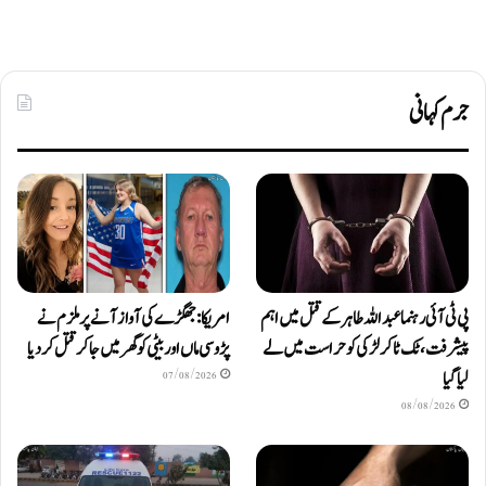
جرم کہانی
پی ٹی آئی رہنما عبداللہ طاہر کے قتل میں اہم
امریکا: جھگڑے کی آواز آنے پر ملزم نے
پیشرفت، ٹک ٹاکر لڑکی کو حراست میں لے
پڑوسی ماں اور بیٹی کو گھر میں جا کر قتل کر دیا
لیا گیا
07/08/2026
08/08/2026