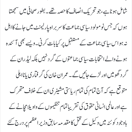
شامل ہونا ہے، جو تحریک انصاف کا حصہ تھے۔ بطور صحافی میں سمجھتا
ہوں کہ جس نومولود سیاسی جماعت کا سربراہ پارلیمنٹ میں جانے کا اہل
نہ ہو اس سیاسی جماعت کے مستقبل پر کیا بات کرنی۔ ویسے بھی آئندہ
ہونے والے انتخابات سیاسی جماعتوں کے گرد نہیں بلکہ لیڈران کے
گرد گھومیں اور لڑے جائیں گے۔ عمران خان کی گرفتاری یا نا اہلی
متوقع ہے کہ آج تمام کی تمام ریاستی مشینری ان کے خلاف متحرک
ہے اور عالمی انسانی حقوق کی تقریبا تمام تنظیموں کے واویلا مچانے کے
باوجود کوئٹہ میں وکیل کے قتل کا مقدمہ سابق وزیر اعظم پر درج کئے