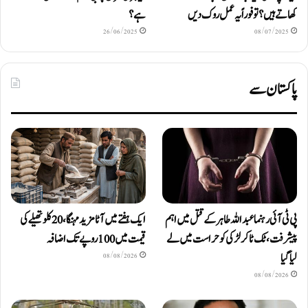
کھاتے ہیں؟ تو فوراً یہ عمل روک دیں
ہے؟
26/06/2025
08/07/2025
پاکستان سے
پی ٹی آئی رہنما عبداللہ طاہر کے قتل میں اہم
ایک ہفتے میں آٹا مزید مہنگا، 20 کلو تھیلے کی
پیشرفت، ٹک ٹاکر لڑکی کو حراست میں لے
قیمت میں 100 روپے تک اضافہ
لیا گیا
08/08/2026
08/08/2026