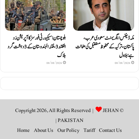
مکہ ڈیفنس ایگریمنٹ سعودی عرب،
بلوچستان: سیکیورٹی فورسز کا آپریشن رَد
پاکستان، ترکیہ کے محفوظ مستقبل کی ضمانت
الفتنہ 3، فتنہ الہندوستان کے 3 دہشت گرد
ہے: بلاول
ہلاک
08/08/2026
08/08/2026
JEHAN
© Copyright 2026, All Rights Reserved |
|
PAKISTAN
Home
About Us
Our Policy
Tariff
Contact Us