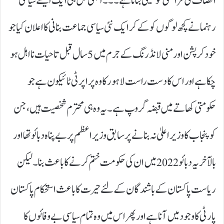
انصاف کی فراہمی کو یقینی بنانا ہے۔۔۔ ابھی کل ہی ایک ایسے سیاسی
رہنما نے کچھ لوگوں کو کے کر ایک نئی سیاسی جماعت بنانی کا اعلان کیا جو
خود کرپشن اور منی لانڈرنگ کے جرم میں 5سال قبل تا حیات نا اہل ہو
چکا ہے اور اس کا دست راست لاہور کا وہ پراپرٹی ٹائیکون ہے جو
حکومتی کھاتے میں قبضہ گروپ ہے۔ یہ وہ ہی محترم شخصیت ہیں، جن
کو پنجاب کا وزیر اعلیٰ نہ بنانے پر سابق وزیر اعظم پر بے پناہ دبائو تھا اور
بالآخر یہ دبائو 2022میں ان کی حکومت ختم کرنے کا باعث بنا۔ لیکن
ریاست پاکستان کے باشندگان کے لئے حیرت کا باعث استحکام پاکستان
پارٹی کا وجود میں آنا ہے اور پھر اس میں وہ تمام سیاسی بے وفائوں کا