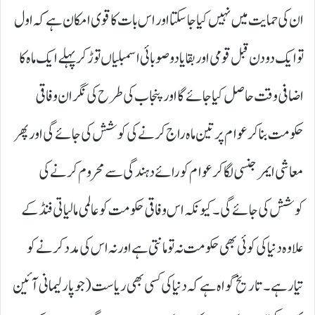
ان کی حمایت میں نہیں کیا جا سکتا اور اس بات کا قوی امکان ہے کہ اول
تو ایک دو دن قبل قومی اور بقایا دو صوبائی اسمبلیاں توڑ کر پہلے ایک ماہ کا
اضافی وقت حاصل کیا جائے گا اور پنجاب کی طرح کی نگران وفاقی
حکومت بنا کر عوام پر تین ماہ راج کرنے کی کوشش کی جائے گی اور پھر
معاشی ایمرجنسی لگا کر عوام کو رائے دہندگی سے محروم کرنے کی
کوشش کی جائے گی۔ کیونکہ اس وفاقی حکومت کو عالمی مالیاتی فنڈ کے
علاوہ دنیا کی کوئی بھی حکومت نہ تو مانتی ہے اور نہ اس کی مدد کرنے کو
تیار ہے۔ تاریخ گواہ ہے کہ دنیا کی کسی بھی ریاست ( جو پارلیمانی آئین