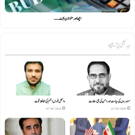
اچھا اور متوازن بجٹ۔۔۔
یہ بھی پڑھیے
سمندروں کی سیاست اور امن کی نئی سفارت
وائٹل فورس: جسم کی محافظ قوت
07/08/2026
07/08/2026