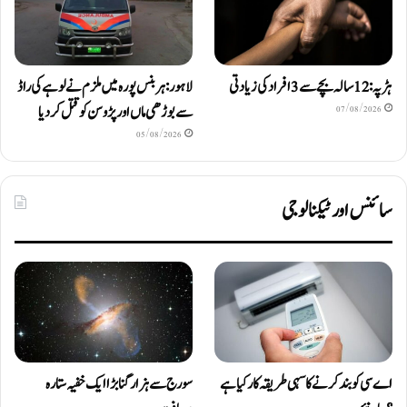
ہڑپہ: 12 سالہ بچے سے 3 افراد کی زیادتی
لاہور: ہربنس پورہ میں ملزم نے لوہے کی راڈ
سے بوڑھی ماں اور پڑوسن کو قتل کر دیا
07/08/2026
05/08/2026
سائنس اور ٹیکنالوجی
اے سی کو بند کرنے کا سہی طریقہ کار کیا ہے
سورج سے ہزار گنا بڑا ایک خفیہ ستارہ