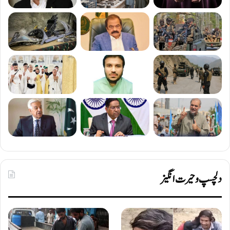
دلچسپ و حیرت انگیز