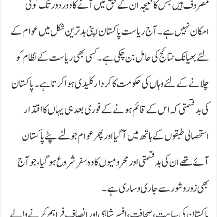
مصروف ہیں جس کا نتیجہ ان کے حق میں آنے کا دور دور تک کوئی
امکان نہیں ہے۔ آج ریاست پاکستان اپنی بدترین شکل میں عوام کے
لئے بھیانک نتائج کی حامل بن چکی ہے۔ کسی بھی ریاست کے نظام کو
چلانے کے لئے وہاں کی حکومت کا کردار کلیدی ہوا کرتا ہے۔ پاکستان
کی بدقسمتی کہ اس کے قائم ہونے کے فوری بعد ہی یہاں کا اقتدار
استحصالی طبقوں کے ہاتھ میں آ گیا اور پھر عوام جو لٹے پٹے پاکستان
آئے تھے ان کی بدقسمتی اور محرومیوں کا وہ سفر شروع ہو گیا، جو آج
بھی زور و شور سے جاری و ساری ہے۔
پاکستان کی سیاست، صحافت، افسر شاہی اور انصاف فراہم کرنے والے