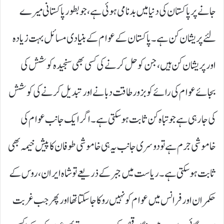
جانے پر پاکستان کی دنیا میں بدنامی ہوئی ہے، جو بطور پاکستانی میرے
لئے پریشان کن ہے۔ پاکستان کے عوام کے بنیادی مسائل بہت زیادہ
اور پریشان کن ہیں، جن کو حل کرنے کی کسی بھی سنجیدہ کوشش کی
بجائے عوام کی رائے کو بزور طاقت دبانے اور تبدیل کرنے کی کوشش
کی جا رہی ہے جو تباہ کن ثابت ہو سکتی ہے۔ اگر ایک جانب عوام کی
خاموشی جرم ہے تو دوسری جانب یہ ہی خاموشی طوفان کا پیش خیمہ بھی
ثابت ہو سکتی ہے۔ ریاست میں جبر کے ذریعے تو شاہ ایران، روس کے
حکمران اور فرانس میں عوام کو نہیں روکا جا سکتا تھا اور پھر جب غربت