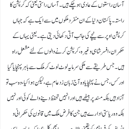
آسان راستوں کے عادی ہو چکے ہیں۔ آساں راستی یعنی کہ کرپشن کا
راستہ۔ پاکستان دنیا کے ان منفرد ملکوں میں سے ایک ہے کہ جہاں
کرپشن اوپر سے نیچے کی جانب آتی دکھائی دیتی ہے۔ یعنی یہاں کے
حکمران، افسر شاہی وغیرہ، کرپشن کرنے والوں کے لئے مشعل راہ
ہیں۔ جس طریقے سے ملکی سرمایہ لوٹ لوٹ کر ملک سے باہر پہنچایا گیا
اور کس، جس نے پہنچایا وہ آج زبان زد عام ہے، لیکن ہوا کیا، وہ سب تو
آزاد ہیں بلکہ مسند پر بیٹھے ہیں اور انہیں تحفظ دینے والے کوئی اور نہیں
بلکہ وہ ریاستی ادارے ہیں جن کا فرض ملک میں قانون کی حکمرانی و