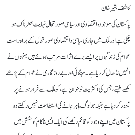
کاشف بشیر خان
پاکستان کی موجودہ اقتصادی اور سیاسی صورتحال نہایت خطرناک ہو
چکی ہے اور ملک میں جاری سیاسی و اقتصادی صورتحال کے براہ راست
عوام کی زندگیوں پر ایسے برے اثرات مرتب ہوئے ہیں جنہوں نے
انہیں نڈھال کر دیا ہے۔ مہنگائی اور بے روز گاری نے عوام کے پڑھے
لکھے طبقے، جس کی اکثریت نوجوان ہے، کو ملک سے فرار ہونے پر
مجبور کر دیا ہے جبکہ جو لوگ باہر جانے کی استطاعت نہیں رکھتے وہ
پاکستان میں اپنے وجود کو قائم رکھنے کی ایک ایسی ناکام کوشش میں