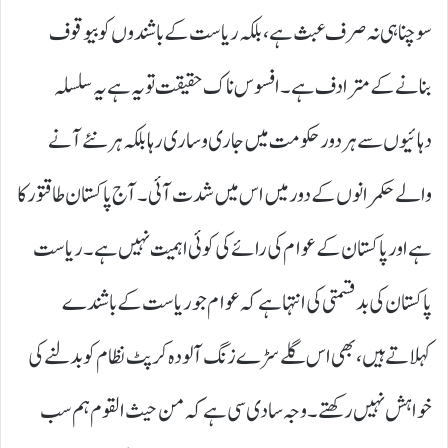
سوچنا ہی نہ صرف عبث ہے، بلکہ ریاست کے باشندوں کو بیوقوف
بنانے کے مترادف ہے۔ افسوس ناک حقیقت تو یہ ہے یہ سلسلہ
دہائیوں سے ہر دور حکومت میں جاری و ساری رہا بلکہ ہر نئے آنے
والے حکمرانوں کے دور میں اس میں شدت آئی۔ آج پاکستان طاقتور کا
ہے اور پاکستان کے عوام کی رائے کی کوئی اہمیت نہیں ہے۔ ریاست
پاکستان کی بدقسمتی کی انتہا ہے کہ عوام جو ریاست کے باشندے
کہلاتے ہیں، بھی اس گلے سڑے زنگ آلودہ کرپٹ نظام کو بدلنے کی
خواہش نہیں رکھتے۔ وجہ سادی سی ہے کہ من حیث القوم ہم سب