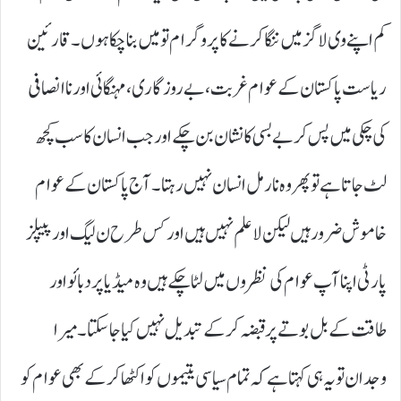
کم اپنے وی لاگز میں ننگا کرنے کا پروگرام تو میں بنا چکا ہوں۔ قارئین
ریاست پاکستان کے عوام غربت، بے روزگاری، مہنگائی اور نا انصافی
کی چکی میں پس کر بے بسی کا نشان بن چکے اور جب انسان کا سب کچھ
لٹ جاتا ہے تو پھر وہ نارمل انسان نہیں رہتا۔ آج پاکستان کے عوام
خاموش ضرور ہیں لیکن لاعلم نہیں ہیں اور کس طرح ن لیگ اور پیپلز
پارٹی اپنا آپ عوام کی نظروں میں لٹا چکے ہیں وہ میڈیا پر دبائو اور
طاقت کے بل بوتے پر قبضہ کر کے تبدیل نہیں کیا جا سکتا۔ میرا
وجدان تو یہ ہی کہتا ہے کہ تمام سیاسی یتیموں کو اکٹھا کر کے بھی عوام کو